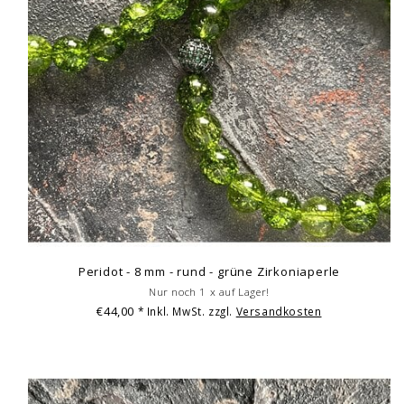
Peridot - 8 mm - rund - grüne Zirkoniaperle
Nur noch 1 x auf Lager!
€44,00
* Inkl. MwSt. zzgl.
Versandkosten