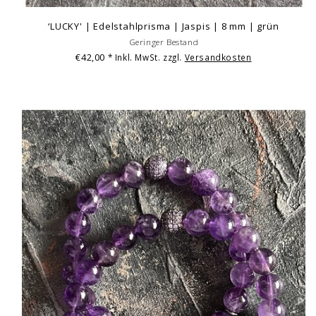
‘LUCKY' | Edelstahlprisma | Jaspis | 8 mm | grün
Geringer Bestand
€42,00
* Inkl. MwSt. zzgl.
Versandkosten