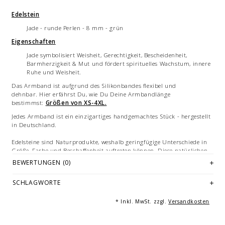
Edelstein
Jade - runde Perlen - 8 mm - grün
Eigenschaften
Jade symbolisiert Weisheit, Gerechtigkeit, Bescheidenheit,
Barmherzigkeit & Mut und fördert spirituelles Wachstum, innere
Ruhe und Weisheit.
Das Armband ist aufgrund des Silikonbandes flexibel und
dehnbar. Hier erfährst Du, wie Du Deine Armbandlänge
bestimmst:
Größen von XS-4XL.
Jedes Armband ist ein einzigartiges handgemachtes Stück - hergestellt
in Deutschland.
Edelsteine sind Naturprodukte, weshalb geringfügige Unterschiede in
Größe, Farbe und Beschaffenheit auftreten können. Diese natürlichen
Variationen stellen keinen Qualitätsmangel dar.
BEWERTUNGEN (0)
Alle Armbänder können mit einer anderen Dekorperle wie einem
SCHLAGWORTE
Buddha, einer Kugel oder ähnlichem angefertigt werden, teils gegen
Aufpreis. Bitte kontaktiere uns per E-Mail an
hello@alldieweil.com
* Inkl. MwSt. zzgl.
Versandkosten
Abbildungen: beispielhafte Bilder des Armbandes in teils
verschiedenen Größen. Mehrfachabbildungen dienen der Vermarktung