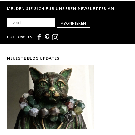
und sind nicht Angebotsbestandteil.
MELDEN SIE SICH FÜR UNSEREN NEWSLETTER AN
© Fotografie: Andreas Saxton, Essen
ABONNIEREN
FOLLOW US!
NEUESTE BLOG UPDATES