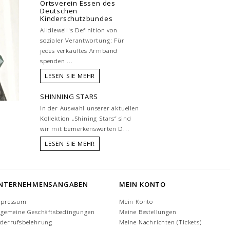
Ortsverein Essen des
Deutschen
Kinderschutzbundes
Alldieweil's Definition von
sozialer Verantwortung: Für
jedes verkauftes Armband
spenden ...
LESEN SIE MEHR
SHINNING STARS
In der Auswahl unserer aktuellen
Kollektion „Shining Stars“ sind
wir mit bemerkenswerten D...
LESEN SIE MEHR
NTERNEHMENSANGABEN
MEIN KONTO
mpressum
Mein Konto
lgemeine Geschäftsbedingungen
Meine Bestellungen
derrufsbelehrung
Meine Nachrichten (Tickets)