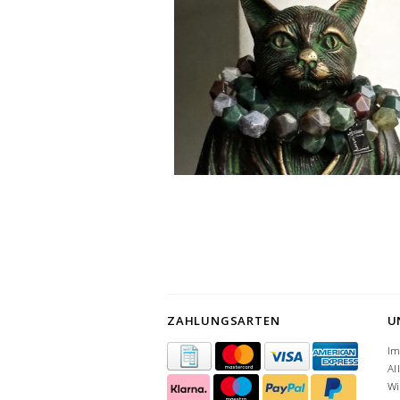
ZAHLUNGSARTEN
U
I
Al
Wi