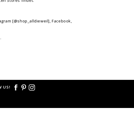
ten Stores findet.
tagram [@shop_alldieweil], Facebook,
n.
 US!