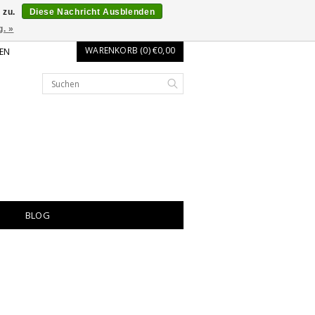
 zu.
Diese Nachricht Ausblenden
g. »
WARENKORB (0) €0,00
EN
BLOG