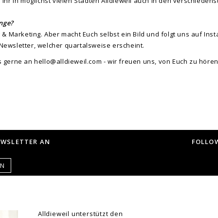
ihr in möglichst vielen Städten Alldieweil auch in den verschiedens
inge?
 & Marketing. Aber macht Euch selbst ein Bild und folgt uns auf Ins
ewsletter, welcher quartalsweise erscheint.
s gerne an
hello@alldieweil.com
- wir freuen uns, von Euch zu höre
EWSLETTER AN
FOLLOW
EN
Alldieweil unterstützt den