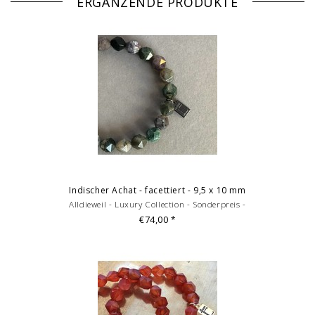
ERGÄNZENDE PRODUKTE
Bilddarstellung: beispielhafte Aufnahme eines Armbandes von 18
Länge. Je nach Größe variieren die Anzahl und Anordnung der
Einzelelmente des Armbandes. Mehrfachabbildungen dienen der
Vermarktung und sind nicht Angebotsbestandteil.
(c) Fotografie: Andreas Beckedahl, Essen
Indischer Achat - facettiert - 9,5 x 10 mm
Alldieweil - Luxury Collection - Sonderpreis -
€74,00
*