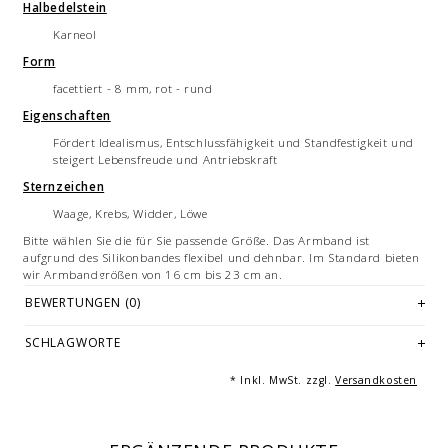
Halbedelstein
Karneol
Form
facettiert - 8 mm, rot - rund
Eigenschaften
Fördert Idealismus, Entschlussfähigkeit und Standfestigkeit und
steigert Lebensfreude und Antriebskraft
Sternzeichen
Waage, Krebs, Widder, Löwe
Bitte wählen Sie die für Sie passende Größe. Das Armband ist
aufgrund des Silikonbandes flexibel und dehnbar. Im Standard bieten
wir Armbandgrößen von 16 cm bis 23 cm an.
Hier finden Sie weitere Informationen zu den verfügbaren
BEWERTUNGEN (0)
Größen
und
wie Sie Ihre Armbandlänge bestimmen.
SCHLAGWORTE
Jedes Armband ist ein handgemachtes Unikat - hergestellt in
Deutschland.
* Inkl. MwSt. zzgl.
Versandkosten
Hinweis
Halbedelsteine sind Schmucksteine. Die hier erwähnten Eigenschaften
sind nicht wissenschaftlich nachgewiesen. Halbedelsteine ersetzen
keine Arzneien oder ärztliche Behandlungen.