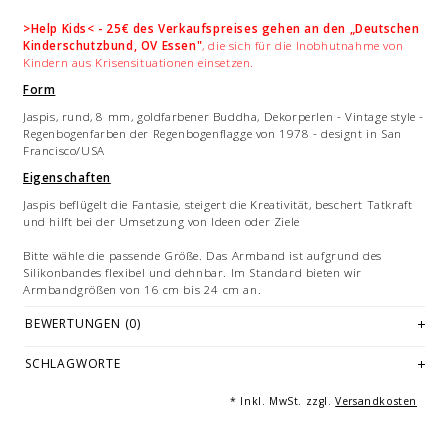
>Help Kids< - 25€ des Verkaufspreises gehen an den „Deutschen
Kinderschutzbund, OV Essen"
, die sich für die Inobhutnahme von
Kindern aus Krisensituationen einsetzen.
Form
Jaspis, rund, 8 mm, goldfarbener Buddha, Dekorperlen - Vintage style -
Regenbogenfarben der Regenbogenflagge von 1978 - designt in San
Francisco/USA
Eigenschaften
Jaspis beflügelt die Fantasie, steigert die Kreativität, beschert Tatkraft
und hilft bei der Umsetzung von Ideen oder Ziele
Bitte wähle die passende Größe. Das Armband ist aufgrund des
Silikonbandes flexibel und dehnbar. Im Standard bieten wir
Armbandgrößen von 16 cm bis 24 cm an.
Jedes Armband ist ein handgemachtes Unikat - hergestellt in
BEWERTUNGEN (0)
Deutschland.
SCHLAGWORTE
Bilddarstellung: beispielhafte Aufnahmen von Armbändern von 18/19
cm Länge. Mehrfachabbildungen dienen der Vermarktung und sind
nicht Angebotsbestandteil.
* Inkl. MwSt. zzgl.
Versandkosten
© Fotografie: Andreas Saxton, Essen