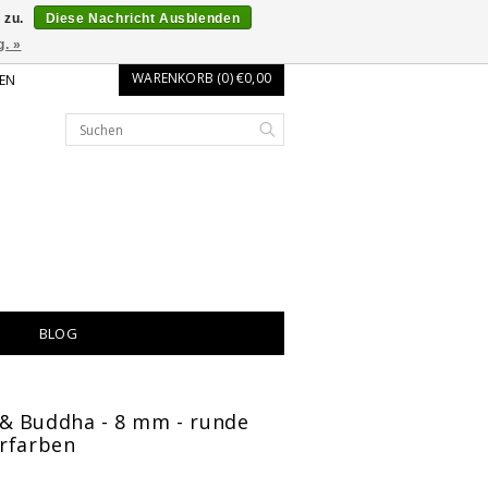
 zu.
Diese Nachricht Ausblenden
g. »
WARENKORB (0) €0,00
EN
BLOG
& Buddha - 8 mm - runde
erfarben