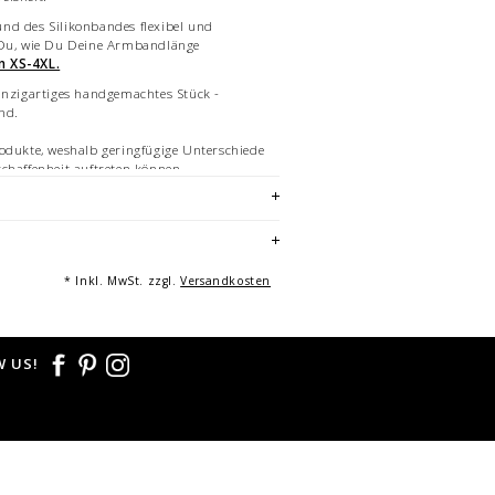
nd des Silikonbandes flexibel und
 Du, wie Du Deine Armbandlänge
n XS-4XL.
inzigartiges handgemachtes Stück -
and.
odukte, weshalb geringfügige Unterschiede
chaffenheit auftreten können.
 auf Überlieferungen und esoterischen
 und nicht wissenschaftlich belegt.
ielhafte Bilder des Armbandes in teils
 Mehrfachabbildungen dienen der
icht Angebotsbestandteil.
* Inkl. MwSt. zzgl.
Versandkosten
Saxton
 US!