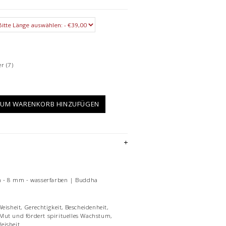
er
(7)
UM WARENKORB HINZUFÜGEN
en - 8 mm - wasserfarben | Buddha
eisheit, Gerechtigkeit, Bescheidenheit,
Mut und fördert spirituelles Wachstum,
eisheit.