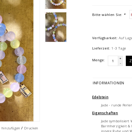
Bitte wählen Sie:
*
Verfügbarkeit:
Auf Lag
Lieferzeit:
1-3 Tage
+
Menge:
Z
-
INFORMATIONEN
Edelstein
Jade - runde Perl
Eigenschaften
Jade symbolisiert W
Barmherzigkeit & 
/
h hinzufügen
Drucken
innere Ruhe und W