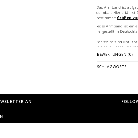
Das Armband ist aufgru
dehnbar. Hier erfährst
bestimmst:
Größen vo
Jedes Armband ist ein e
hergestellt in Deutschl
Edelsteine sind Naturpr
in Größe, Farbe und Bes
Heilsteinwirkungen sind
BEWERTUNGEN (0)
Glauben zurückzuführen
Bilddarstellungen: beisp
SCHLAGWORTE
verschiedenen Größen.
Vermarktung und sind n
© Fotografie: Andreas 
EWSLETTER AN
FOLLOW
EN