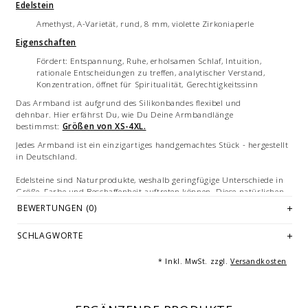
Edelstein
Amethyst, A-Varietät, rund, 8 mm, violette Zirkoniaperle
Eigenschaften
Fördert: Entspannung, Ruhe, erholsamen Schlaf, Intuition,
rationale Entscheidungen zu treffen, analytischer Verstand,
Konzentration, öffnet für Spiritualität, Gerechtigkeitssinn
Das Armband ist aufgrund des Silikonbandes flexibel und
dehnbar. Hier erfährst Du, wie Du Deine Armbandlänge
bestimmst:
Größen von XS-4XL.
Jedes Armband ist ein einzigartiges handgemachtes Stück - hergestellt
in Deutschland.
Edelsteine sind Naturprodukte, weshalb geringfügige Unterschiede in
Größe, Farbe und Beschaffenheit auftreten können. Diese natürlichen
Variationen stellen keinen Qualitätsmangel dar.
BEWERTUNGEN (0)
Abbildungen: beispielhafte Bilder des Armbandes in teils
SCHLAGWORTE
verschiedenen Größen. Mehrfachabbildungen dienen der Vermarktung
und sind nicht Angebotsbestandteil.
* Inkl. MwSt. zzgl.
Versandkosten