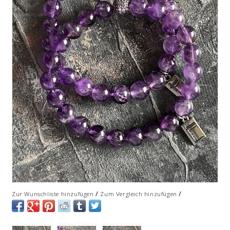
/
/
Zur Wunschliste hinzufügen
Zum Vergleich hinzufügen