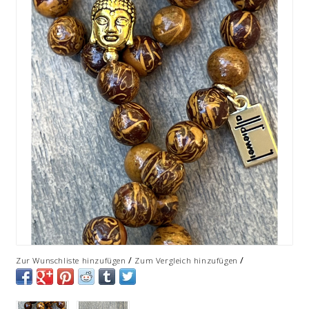
/
/
Zur Wunschliste hinzufügen
Zum Vergleich hinzufügen