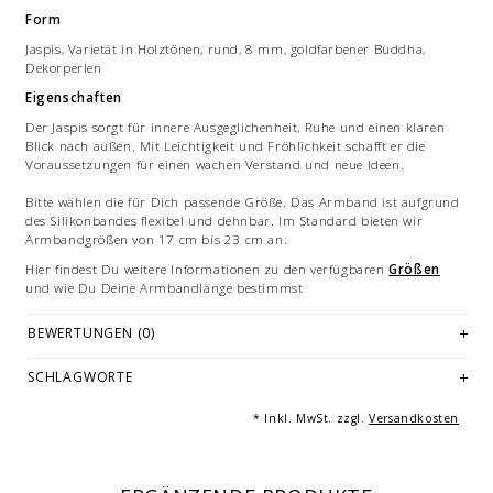
Form
Jaspis, Varietät in Holztönen, rund, 8 mm, goldfarbener Buddha,
Dekorperlen
Eigenschaften
Der Jaspis sorgt für innere Ausgeglichenheit, Ruhe und einen klaren
Blick nach außen. Mit Leichtigkeit und Fröhlichkeit schafft er die
Voraussetzungen für einen wachen Verstand und neue Ideen.
Bitte wählen die für Dich passende Größe. Das Armband ist aufgrund
des Silikonbandes flexibel und dehnbar. Im Standard bieten wir
Armbandgrößen von 17 cm bis 23 cm an.
Hier findest Du weitere Informationen zu den verfügbaren
Größen
und wie Du Deine Armbandlänge bestimmst
Jedes Armband ist ein handgemachtes Unikat - hergestellt in
BEWERTUNGEN (0)
Deutschland.
Bilddarstellung: beispielhafte Aufnahme eines Armbandes von 19-21
SCHLAGWORTE
cm Länge. Je nach Größe variieren die Anzahl und Anordnung der
Einzelelmente des Armbandes. Mehrfachabbildungen dienen der
* Inkl. MwSt. zzgl.
Versandkosten
Vermarktung und sind nicht Angebotsbestandteil.
© Fotografie: Andreas Saxton, Essen