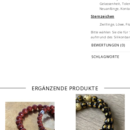
Gelassenheit, Tol
Neuanfänge, Kontak
Sternzeichen
Zwillinge, Löwe, Fi
Bitte wählen Sie die fü
aufgrund des Silikonba
bieten wir Armbandgrö
BEWERTUNGEN (0)
Hier finden Sie weitere
und wie Sie Ihre Armb
SCHLAGWORTE
Jedes Armband ist ein h
Deutschland.
Hinweis
Bei 10 mm Kugeln nehme
aufgrund der Dicke der
ERGÄNZENDE PRODUKTE
Bilddarstellung: beisp
18/21 cm Länge. Je nac
Anordnung der Einzele
Mehrfachabbildungen d
Angebotsbestandteil.