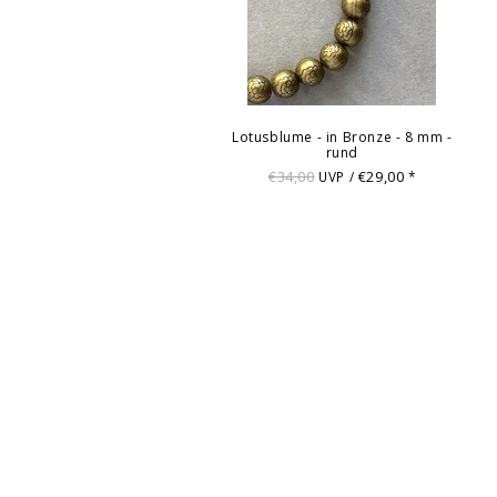
Lotusblume - in Bronze - 8 mm -
rund
€34,00
€29,00
UVP /
*