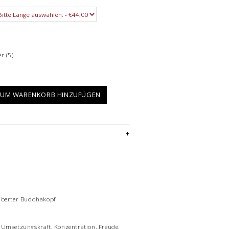
er
(5)
UM WARENKORB HINZUFÜGEN
ilberter Buddhakopf
 Umsetzungskraft, Konzentration, Freude,