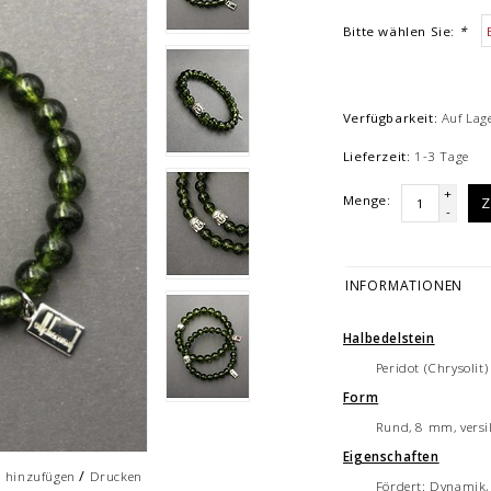
Bitte wählen Sie:
*
Verfügbarkeit:
Auf Lag
Lieferzeit:
1-3 Tage
+
Menge:
Z
-
INFORMATIONEN
Halbedelstein
Peridot (Chrysolit)
Form
Rund, 8 mm, vers
Eigenschaften
/
h hinzufügen
Drucken
Fördert: Dynamik,