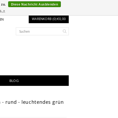
 zu.
Diese Nachricht Ausblenden
g. »
WARENKORB (0) €0,00
EN
BLOG
 - rund - leuchtendes grün