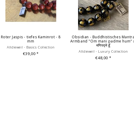
© Fotografie: Andreas S
Roter Jaspis - tiefes Kaminrot - 8
Obsidian - Buddhistisches Mantr
mm
Armband "Om mani padme hum"
मणिपद्मे हूँ
Alldieweil - Basics Collection
Alldieweil - Luxury Collection
€39,00
*
€48,00
*