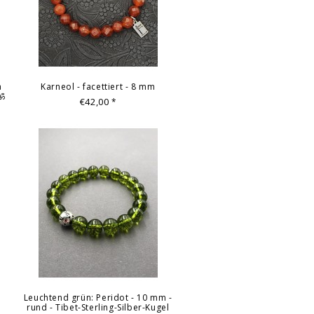
axton, Essen
a
Karneol - facettiert - 8 mm
 ॐ
€42,00
*
Leuchtend grün: Peridot - 10 mm -
rund - Tibet-Sterling-Silber-Kugel