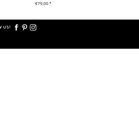
€79,00
*
 US!