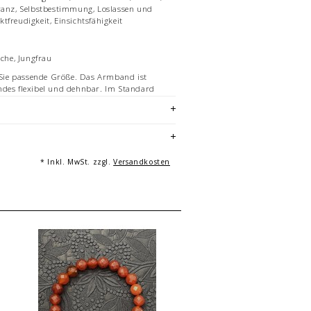
eranz, Selbstbestimmung, Loslassen und
tfreudigkeit, Einsichtsfähigkeit
sche, Jungfrau
r Sie passende Größe. Das Armband ist
ndes flexibel und dehnbar. Im Standard
ßen von 16 cm bis 22 cm an.
 Informationen zu den verfügbaren
Größen
andlänge bestimmen.
andgemachtes Unikat - hergestellt in
* Inkl. MwSt. zzgl.
Versandkosten
n Sie bitte eine Nummer größer, da diese
 Perlen ein geringeres Innenmaß haben.
ielhafte Aufnahme eines Armbandes von
h Größe variieren die Anzahl und
lmente des Armbandes.
ienen der Vermarktung und sind nicht