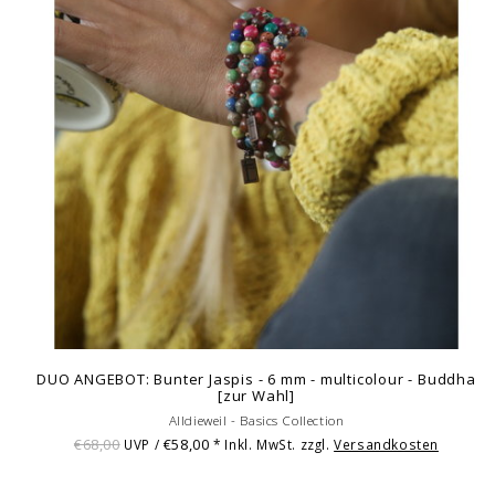
DUO ANGEBOT: Bunter Jaspis - 6 mm - multicolour - Buddha
[zur Wahl]
Alldieweil - Basics Collection
€68,00
€58,00
UVP /
* Inkl. MwSt. zzgl.
Versandkosten