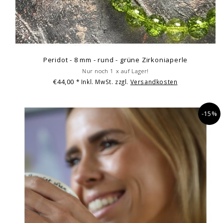
Peridot - 8 mm - rund - grüne Zirkoniaperle
Nur noch 1 x auf Lager!
€44,00
* Inkl. MwSt. zzgl.
Versandkosten
-15%