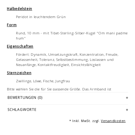
Halbedelstein
Peridot in leuchtendem Grün
Form
Rund, 10 mm - mit Tibet-Sterling-Silber-Kugel "Om mani padme
hum"
Eigenschaften
Fördert: Dynamik, Umsetzungskraft, Konzentration, Freude,
Gelassenheit, Toleranz, Selbstbestimmung, Loslassen und
Neuanfänge, Kontaktfreudigkeit, Einsichtsfähigkeit
Sternzeichen
Zwillinge, Löwe, Fische, Jungfrau
Bitte wählen Sie die für Sie passende Größe. Das Armband ist
aufgrund des Silikonbandes flexibel und dehnbar. Im Standard bieten
BEWERTUNGEN (0)
wir Armbandgrößen von 16 cm bis 22 cm an.
Hier finden Sie weitere Informationen zu den verfügbaren
Größen
und
SCHLAGWORTE
wie Sie Ihre Armbandlänge bestimmen.
Jedes Armband ist ein handgemachtes Unikat - hergestellt in
* Inkl. MwSt. zzgl.
Versandkosten
Deutschland.
Hinweis