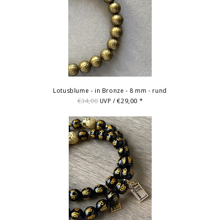
Lotusblume - in Bronze - 8 mm - rund
€34,00
€29,00
UVP /
*