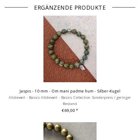
Bei 10 mm Kugeln nehmen Sie bitte eine Nummer größer, da diese
ERGÄNZENDE PRODUKTE
aufgrund der Dicke der Perlen ein geringeres Innenmaß haben.
Bilddarstellung: beispielhafte Aufnahme eines Armbandes von 18/21
cm Länge. Je nach Größe variieren die Anzahl und Anordnung der
Einzelelmente des Armbandes. Mehrfachabbildungen oder
Abbildungen von Kombinationen dienen der Vermarktung und sind
nicht Angebotsbestandteil.
© Fotografie: Andreas Saxton, Essen
Jaspis - 10 mm - Om mani padme hum - Silber-Kugel
Alldieweil - Basics Alldieweil - Basics Collection Sonderpreis / geringer
Bestand
€69,00
*