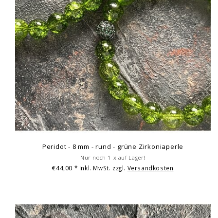
Peridot - 8 mm - rund - grüne Zirkoniaperle
Nur noch 1 x auf Lager!
€44,00
* Inkl. MwSt. zzgl.
Versandkosten