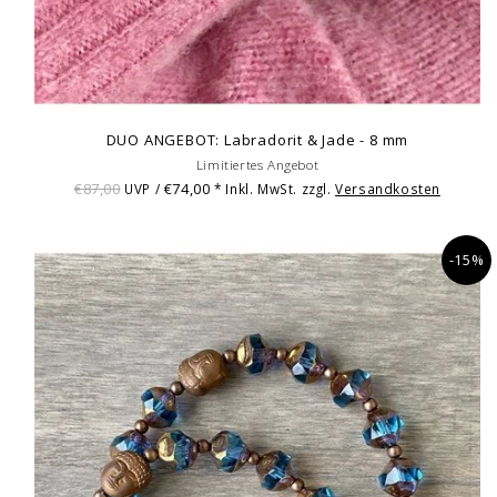
DUO ANGEBOT: Labradorit & Jade - 8 mm
Limitiertes Angebot
€87,00
€74,00
UVP /
* Inkl. MwSt. zzgl.
Versandkosten
-15%