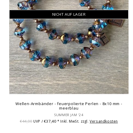
NICHT AUF LAGER
Wellen-Armbänder - feuerpolierte Perlen - 8x10 mm -
meerblau
SUMMER JAM '24
€44,00
€37,40
UVP /
* Inkl. MwSt. zzgl.
Versandkosten