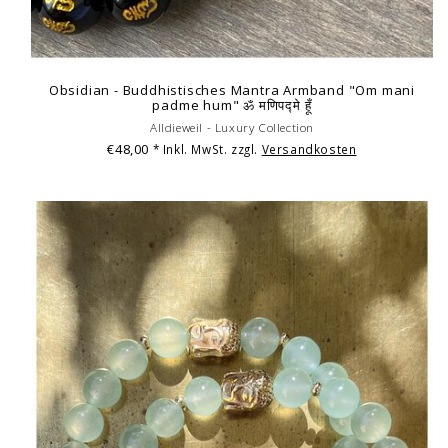
Obsidian - Buddhistisches Mantra Armband "Om mani
padme hum" ॐ मणिपद्मे हूँ
Alldieweil - Luxury Collection
€48,00
* Inkl. MwSt. zzgl.
Versandkosten