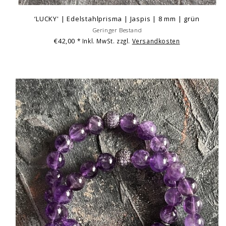
‘LUCKY' | Edelstahlprisma | Jaspis | 8 mm | grün
Geringer Bestand
€42,00
* Inkl. MwSt. zzgl.
Versandkosten