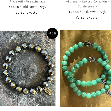
Alldieweil - Persische Jade
Alldieweil - Luxury Collection -
€44,00
Sonderpreis -
* Inkl. MwSt. zzgl.
€74,00
* Inkl. MwSt. zzgl.
Versandkosten
Versandkosten
-10%