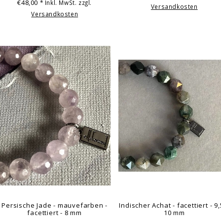
€48,00
* Inkl. MwSt. zzgl.
Versandkosten
Versandkosten
Persische Jade - mauvefarben -
Indischer Achat - facettiert - 9,
facettiert - 8 mm
10 mm