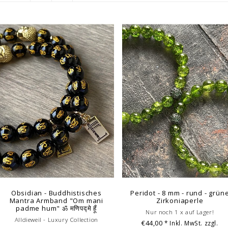
Obsidian - Buddhistisches
Peridot - 8 mm - rund - grün
Mantra Armband "Om mani
Zirkoniaperle
padme hum" ॐ मणिपद्मे हूँ
Nur noch 1 x auf Lager!
Alldieweil - Luxury Collection
€44,00
* Inkl. MwSt. zzgl.