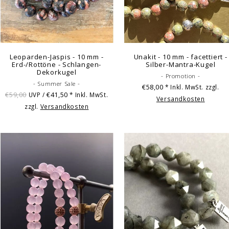
Leoparden-Jaspis - 10 mm -
Unakit - 10 mm - facettiert -
Erd-/Rottöne - Schlangen-
Silber-Mantra-Kugel
Dekorkugel
- Promotion -
- Summer Sale -
€58,00
* Inkl. MwSt. zzgl.
€59,00
€41,50
UVP /
* Inkl. MwSt.
Versandkosten
zzgl.
Versandkosten