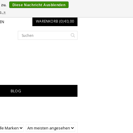
 zu.
Diese Nachricht Ausblenden
g. »
WARENKORB (0) €0,00
EN
BLOG