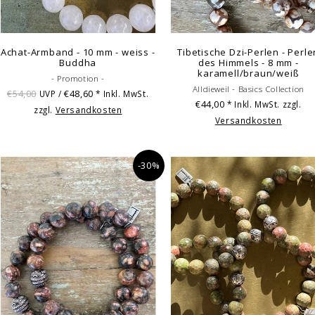
Achat-Armband - 10 mm - weiss -
Tibetische Dzi-Perlen - Perle
Buddha
des Himmels - 8 mm -
karamell/braun/weiß
- Promotion -
Alldieweil - Basics Collection
€54,00
€48,60
UVP /
* Inkl. MwSt.
€44,00
* Inkl. MwSt. zzgl.
zzgl.
Versandkosten
Versandkosten
-30%