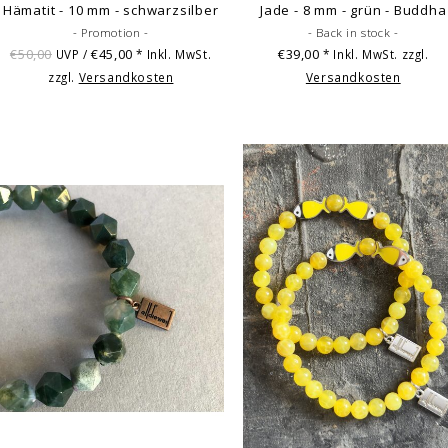
Hämatit - 10 mm - schwarzsilber
Jade - 8 mm - grün - Buddha
- Promotion -
- Back in stock -
€50,00
€45,00
€39,00
UVP /
* Inkl. MwSt.
* Inkl. MwSt. zzgl.
zzgl.
Versandkosten
Versandkosten