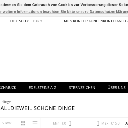
 stimmen Sie dem Gebrauch von Cookies zur Verbesserung dieser Seite
r weitere Informationen beachten Sie bitte unsere Datenschutzerklärun
DEUTSCH
EUR
MEIN KONTO / KUNDENKONTO ANLEG
SCHMUCK
EDELSTEINE A-Z
STERNZEICHEN
ÜBER UNS
e dinge
 ALLDIEWEIL SCHÖNE DINGE
View:
Min: €
0
Max: €
150