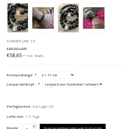
SUMMER JAM '24
€69,00 UVP
€58,65
*
Inkl. MwSt.
Armbandlänge:
*
Leopardenkopf :
*
Verfügbarkeit:
Auf Lager
(3)
Lieferzeit:
1-3 Tage
+
Menge:
ZUM WARENKORB HINZUFÜGEN