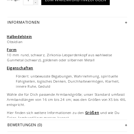
-
INFORMATIONEN
Halbedelstein
Obsidian
Form
10 mm rund, schwarz, Zirkonia-Leopardenkopf aus wahlweise
Gunmetal (schwarz), goldenen oder silbernen Metall
Eigenschaften
Fördert: unbewusste Begabungen, Wahrnehmung, spirituelle
Fähigkeiten, logisches Denken, Durchhaltevermögen, Klarheit,
innere Ruhe, Geduld
Wähle die für Dich passende Armbandgröße; unser Standard umfasst
Armbandlängen von 16 cm bis 24 cm; was den Größen von XS bis 4XL
entspricht.
Hier finden sich weitere Informationen zu den
Größen
und wie Du
Deine Armbandlänge messen kannst.
BEWERTUNGEN (0)
Bitte beachte unsere
Pflegehinweise
, damit Du lange Freude an
Deinem Armband hast.