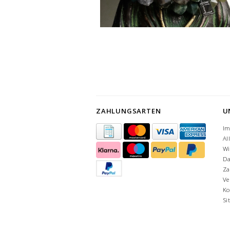
ZAHLUNGSARTEN
U
I
Al
Wi
Da
Za
Ve
Ko
Si