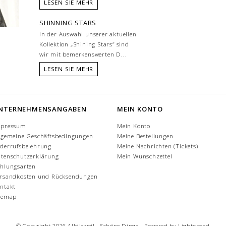
LESEN SIE MEHR
SHINNING STARS
In der Auswahl unserer aktuellen
Kollektion „Shining Stars“ sind
wir mit bemerkenswerten D...
LESEN SIE MEHR
NTERNEHMENSANGABEN
MEIN KONTO
mpressum
Mein Konto
lgemeine Geschäftsbedingungen
Meine Bestellungen
derrufsbelehrung
Meine Nachrichten (Tickets)
tenschutzerklärung
Mein Wunschzettel
hlungsarten
rsandkosten und Rücksendungen
ntakt
temap
© Copyright 2026 Alldieweil - Schöne Dinge - Powered by
Lightspeed