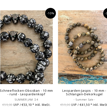
-10%
-
Schneeflocken-Obsidian - 10 mm
Leoparden-Jaspis - 10 mm -
- rund - Leopardenkopf
Schlangen-Dekorkugel
SUMMER JAM '24
- Summer Sale -
€59,00
€53,10
€59,00
€41,50
UVP /
* Inkl. MwSt.
UVP /
* Inkl. MwSt