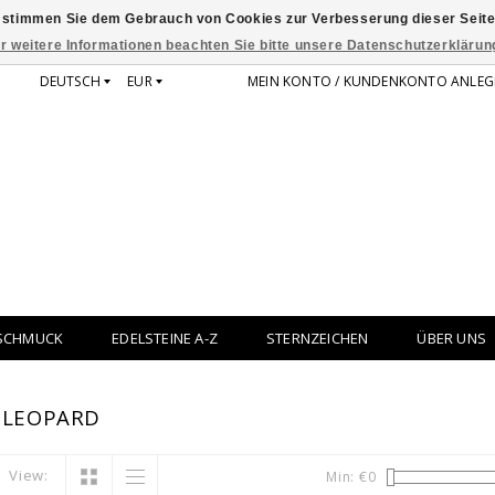
 stimmen Sie dem Gebrauch von Cookies zur Verbesserung dieser Seite
r weitere Informationen beachten Sie bitte unsere Datenschutzerklärun
DEUTSCH
EUR
MEIN KONTO / KUNDENKONTO ANLEG
SCHMUCK
EDELSTEINE A-Z
STERNZEICHEN
ÜBER UNS
 LEOPARD
View:
Min: €
0