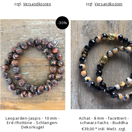
zzgl.
Versandkosten
zzgl.
Versandkosten
-30%
Leoparden-Jaspis - 10 mm -
Achat - 8 mm - facettiert -
Erd-/Rottöne - Schlangen-
schwarz/lachs - Buddha
Dekorkugel
€39,00
* Inkl. MwSt. zzgl.