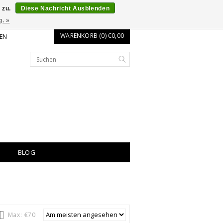
 zu.
Diese Nachricht Ausblenden
g. »
WARENKORB (0) €0,00
EN
BLOG
Max: €
70