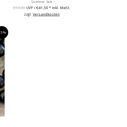
- Summer Sale -
€59,00
€41,50
UVP /
* Inkl. MwSt.
zzgl.
Versandkosten
15%