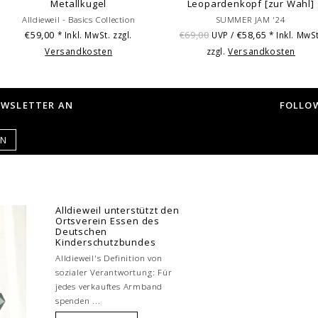
Metallkugel
Leopardenkopf [zur Wahl]
Alldieweil - Basics Collection
SUMMER JAM '24
€59,00
€69,00
€58,65
* Inkl. MwSt. zzgl.
UVP /
* Inkl. MwSt
Versandkosten
zzgl.
Versandkosten
EWSLETTER AN
FOLLOW
EN
Alldieweil unterstützt den
Ortsverein Essen des
Deutschen
Kinderschutzbundes
Alldieweil's Definition von
sozialer Verantwortung: Für
jedes verkauftes Armband
spenden ...