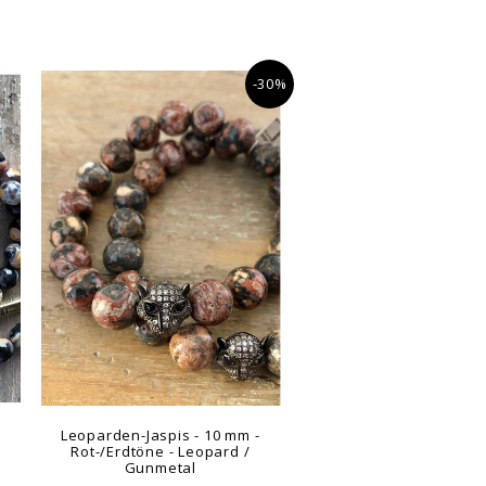
-30%
Leoparden-Jaspis - 10 mm -
Rot-/Erdtöne - Leopard /
Gunmetal