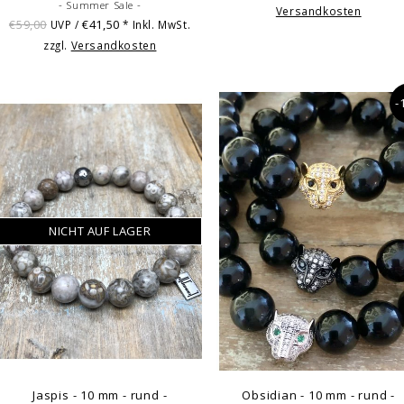
- Summer Sale -
Versandkosten
€59,00
€41,50
UVP /
* Inkl. MwSt.
zzgl.
Versandkosten
-
NICHT AUF LAGER
Jaspis - 10 mm - rund -
Obsidian - 10 mm - rund -