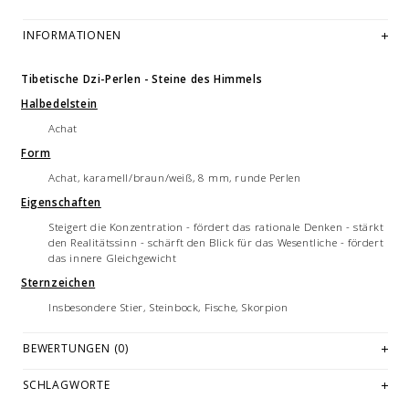
INFORMATIONEN
Tibetische Dzi-Perlen - Steine des Himmels
Halbedelstein
Achat
Form
Achat, karamell/braun/weiß, 8 mm, runde Perlen
Eigenschaften
Steigert die Konzentration - fördert das rationale Denken - stärkt
den Realitätssinn - schärft den Blick für das Wesentliche - fördert
das innere Gleichgewicht
Sternzeichen
Insbesondere Stier, Steinbock, Fische, Skorpion
Bitte wählen Sie die für Sie passende Größe. Das Armband ist
aufgrund des Silikonbandes flexibel und dehnbar.
BEWERTUNGEN (0)
Bitte beachten Sie auch unsere Pflegehinweise, damit Sie lange Freude
SCHLAGWORTE
an Ihrem Armband haben.