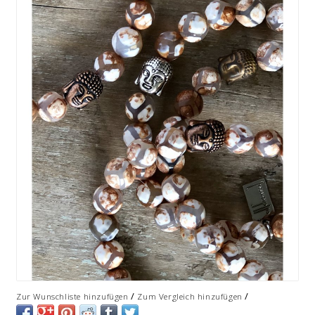
/
/
Zur Wunschliste hinzufügen
Zum Vergleich hinzufügen