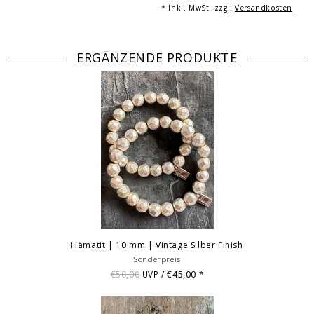
Die Farbeinstellungen an Ihrem persönlichen Endgerät können dazu
* Inkl. MwSt. zzgl.
Versandkosten
führen, dass es zu Abweichungen zwischen der digitalen Ansicht und
dem Produkt kommt.
Bilddarstellung: beispielhafte Aufnahme eines Armbandes von 18/21
ERGÄNZENDE PRODUKTE
cm Länge. Je nach Größe variieren die Anzahl und Anordnung der
Einzelelmente des Armbandes. Mehrfachabbildungen & Darstellungen
von Kombinationen dienen der Vermarktung und sind nicht
Angebotsbestandteil.
(c) Fotografie: Andreas Saxton, Essen
Hämatit | 10 mm | Vintage Silber Finish
Sonderpreis
€50,00
€45,00
UVP /
*