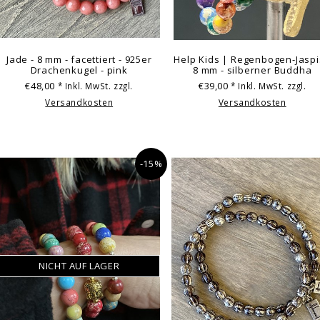
Jade - 8 mm - facettiert - 925er
Help Kids | Regenbogen-Jaspi
Drachenkugel - pink
8 mm - silberner Buddha
€48,00
€39,00
* Inkl. MwSt. zzgl.
* Inkl. MwSt. zzgl.
Versandkosten
Versandkosten
-15%
NICHT AUF LAGER