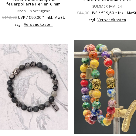
feuerpolierte Perlen 6 mm
SUMMER JAM '24
Noch 1 x verfügbar
€44,00
€39,60
UVP /
* Inkl. MwSt
€112,00
€90,00
UVP /
* Inkl. MwSt.
zzgl.
Versandkosten
zzgl.
Versandkosten