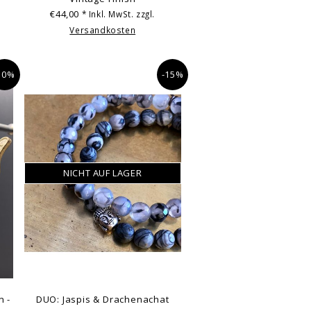
€44,00
* Inkl. MwSt. zzgl.
Versandkosten
10%
-15%
NICHT AUF LAGER
n -
DUO: Jaspis & Drachenachat