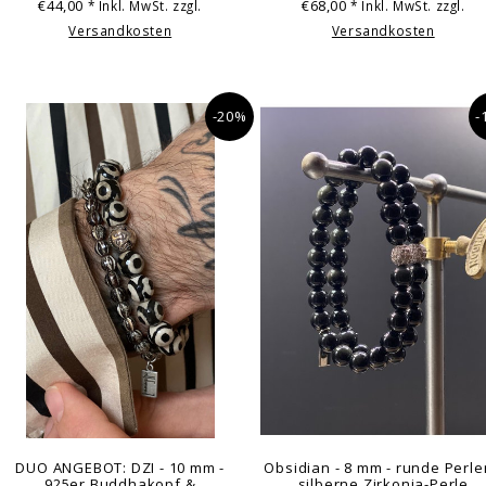
€44,00
€68,00
* Inkl. MwSt. zzgl.
* Inkl. MwSt. zzgl.
Versandkosten
Versandkosten
-20%
-
DUO ANGEBOT: DZI - 10 mm -
Obsidian - 8 mm - runde Perle
925er Buddhakopf &
silberne Zirkonia-Perle