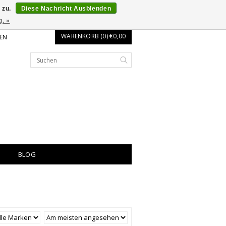
 zu.
Diese Nachricht Ausblenden
g. »
WARENKORB (0) €0,00
EN
BLOG