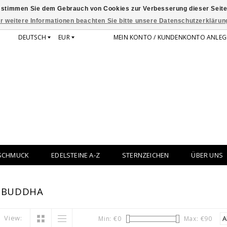
 stimmen Sie dem Gebrauch von Cookies zur Verbesserung dieser Seite
r weitere Informationen beachten Sie bitte unsere Datenschutzerklärun
DEUTSCH
EUR
MEIN KONTO / KUNDENKONTO ANLEG
SCHMUCK
EDELSTEINE A-Z
STERNZEICHEN
ÜBER UNS
T BUDDHA
View:
Min: €
0
Max: €
90