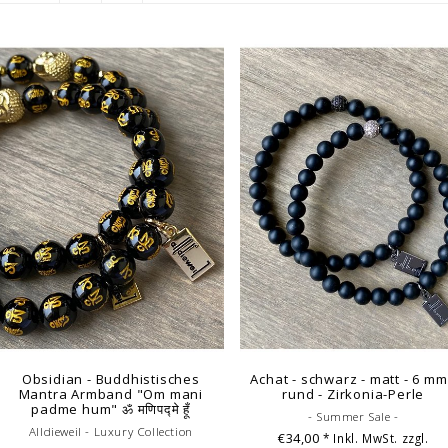
Obsidian - Buddhistisches
Achat - schwarz - matt - 6 mm
Mantra Armband "Om mani
rund - Zirkonia-Perle
padme hum" ॐ मणिपद्मे हूँ
- Summer Sale -
Alldieweil - Luxury Collection
€34,00
* Inkl. MwSt. zzgl.