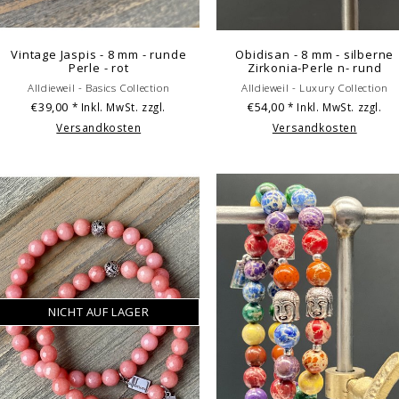
Vintage Jaspis - 8 mm - runde
Obidisan - 8 mm - silberne
Perle - rot
Zirkonia-Perle n- rund
Alldieweil - Basics Collection
Alldieweil - Luxury Collection
€39,00
€54,00
* Inkl. MwSt. zzgl.
* Inkl. MwSt. zzgl.
Versandkosten
Versandkosten
NICHT AUF LAGER