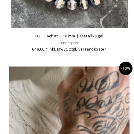
DZI | Achat | 10 mm | Metallkugel
Sonderpreis
€48,00
* Inkl. MwSt. zzgl.
Versandkosten
-10%