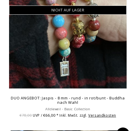
NICHT AUF LAGER
DUO ANGEBOT: Jaspis - 8 mm - rund - in rot/bunt - Buddha
nach Wahl
Alldieweil - Basic Collection
€78,00
€66,00
UVP /
* Inkl. MwSt. zzgl.
Versandkosten