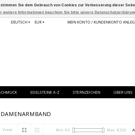
 stimmen Sie dem Gebrauch von Cookies zur Verbesserung dieser Seite
r weitere Informationen beachten Sie bitte unsere Datenschutzerklärun
DEUTSCH
EUR
MEIN KONTO / KUNDENKONTO ANLEG
SCHMUCK
EDELSTEINE A-Z
STERNZEICHEN
ÜBER UNS
T DAMENARMBAND
View:
Min: €
0
Max: €
200