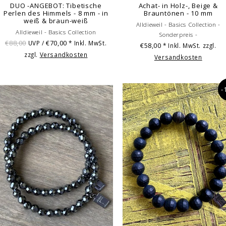
DUO -ANGEBOT: Tibetische
Achat- in Holz-, Beige &
Perlen des Himmels - 8 mm - in
Brauntönen - 10 mm
weiß & braun-weiß
Alldieweil - Basics Collection -
Alldieweil - Basics Collection
Sonderpreis -
€88,00
€70,00
UVP /
* Inkl. MwSt.
€58,00
* Inkl. MwSt. zzgl.
zzgl.
Versandkosten
Versandkosten
-