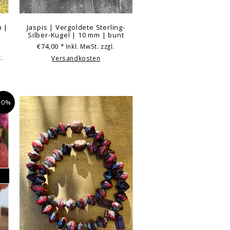
m |
Jaspis | Vergoldete Sterling-
Silber-Kugel | 10 mm | bunt
€74,00
* Inkl. MwSt. zzgl.
.
Versandkosten
10%