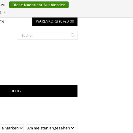
 zu.
Diese Nachricht Ausblenden
g. »
WARENKORB (0) €0,00
EN
BLOG