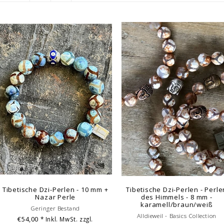
Tibetische Dzi-Perlen - 10 mm +
Tibetische Dzi-Perlen - Perle
Nazar Perle
des Himmels - 8 mm -
karamell/braun/weiß
Geringer Bestand
Alldieweil - Basics Collection
€54,00
* Inkl. MwSt. zzgl.