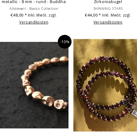
metallic - 8 mm - rund - Buddha
Zirkoniakugel
Alldieweil - Basics Collection
SHINNING STARS
€48,00
€44,00
* Inkl. MwSt. zzgl.
* Inkl. MwSt. zzgl.
Versandkosten
Versandkosten
-10%