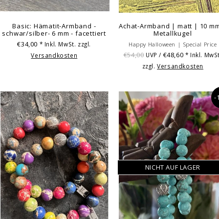
Basic: Hämatit-Armband -
Achat-Armband | matt | 10 m
schwar/silber- 6 mm - facettiert
Metallkugel
€34,00
* Inkl. MwSt. zzgl.
Happy Halloween | Special Price
€54,00
€48,60
UVP /
* Inkl. MwSt
Versandkosten
zzgl.
Versandkosten
-
NICHT AUF LAGER