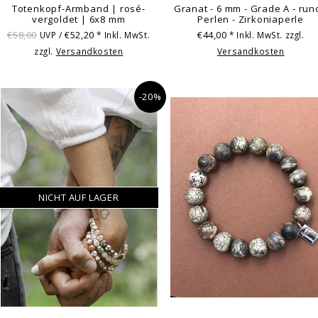
Totenkopf-Armband | rosé-
Granat - 6 mm - Grade A - run
vergoldet | 6x8 mm
Perlen - Zirkoniaperle
€58,00
€52,20
€44,00
UVP /
* Inkl. MwSt.
* Inkl. MwSt. zzgl.
zzgl.
Versandkosten
Versandkosten
-20%
NICHT AUF LAGER