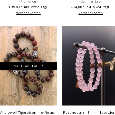
- Promotion -
- Summer Sale -
€39,00
€34,00
* Inkl. MwSt. zzgl.
* Inkl. MwSt. zzgl.
Versandkosten
Versandkosten
NICHT AUF LAGER
Alldieweil Tigereisen - rot/braun
Rosenquarz - 8 mm - facettiert