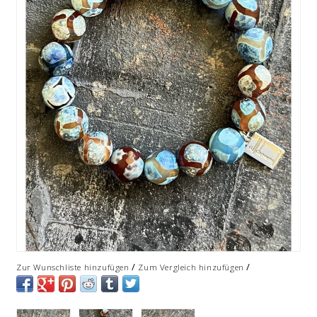
/
/
Zur Wunschliste hinzufügen
Zum Vergleich hinzufügen