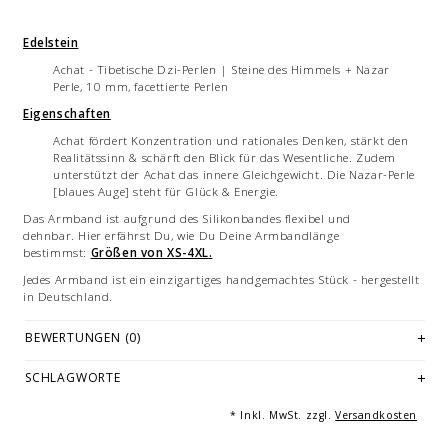
Edelstein
Achat - Tibetische Dzi-Perlen | Steine des Himmels + Nazar
Perle, 10 mm, facettierte Perlen
Eigenschaften
Achat fördert Konzentration und rationales Denken, stärkt den
Realitätssinn & schärft den Blick für das Wesentliche. Zudem
unterstützt der Achat das innere Gleichgewicht. Die Nazar-Perle
[blaues Auge] steht für Glück & Energie.
Das Armband ist aufgrund des Silikonbandes flexibel und
dehnbar. Hier erfährst Du, wie Du Deine Armbandlänge
bestimmst:
Größen von XS-4XL.
Jedes Armband ist ein einzigartiges handgemachtes Stück - hergestellt
in Deutschland.
Edelsteine sind Naturprodukte, weshalb geringfügige Unterschiede in
BEWERTUNGEN (0)
Größe, Farbe und Beschaffenheit auftreten können.
SCHLAGWORTE
Bilddarstellungen: beispielhafte Aufnahmen des Armbandes in
verschiedenen Größen. Mehrfachabbildungen dienen der Vermarktung
und sind nicht Angebotsbestandteil.
* Inkl. MwSt. zzgl.
Versandkosten
© Fotografie: Andreas Saxton, Essen