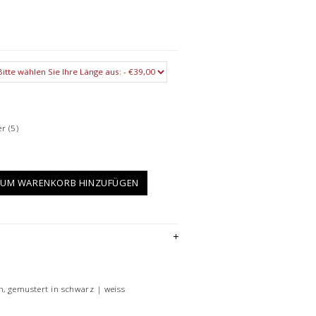
er
(5)
UM WARENKORB HINZUFÜGEN
n, gemustert in schwarz | weiss