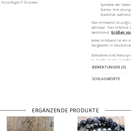
/
h hinzufügen
Drucken
Symbole der tibeti
Stärke. Ihre einzi
Stabilität, währen
Das Armband ist aufgru
dehnbar. Hier erfährst
bestimmst:
Größen vo
Jedes Armband ist ein e
hergestellt in Deutschl
Edelsteine sind Naturpr
in Größe, Farbe und Be
BEWERTUNGEN (0)
Abbildungen: beispielha
verschiedenen Größen.
SCHLAGWORTE
Vermarktung und sind n
ERGÄNZENDE PRODUKTE