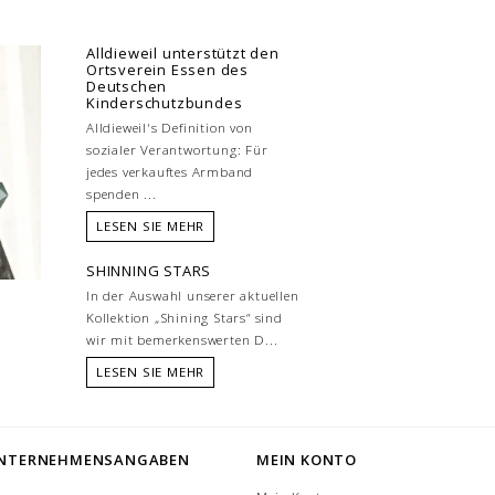
Alldieweil unterstützt den
Ortsverein Essen des
Deutschen
Kinderschutzbundes
Alldieweil's Definition von
sozialer Verantwortung: Für
jedes verkauftes Armband
spenden ...
LESEN SIE MEHR
SHINNING STARS
In der Auswahl unserer aktuellen
Kollektion „Shining Stars“ sind
wir mit bemerkenswerten D...
LESEN SIE MEHR
NTERNEHMENSANGABEN
MEIN KONTO