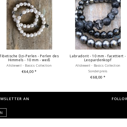
Tibetische Dzi-Perlen - Perlen des
Labradorit - 10 mm - facettiert -
Himmels - 10 mm - weiß
Leopardenkopf
Alldieweil - Basics Collection
Alldieweil - Basics Collection
€64,00
Sonderpreis
*
€68,00
*
EWSLETTER AN
FOLLOW
EN