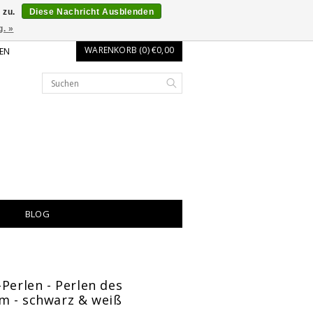
 zu.
Diese Nachricht Ausblenden
g. »
WARENKORB (0) €0,00
EN
BLOG
-Perlen - Perlen des
m - schwarz & weiß