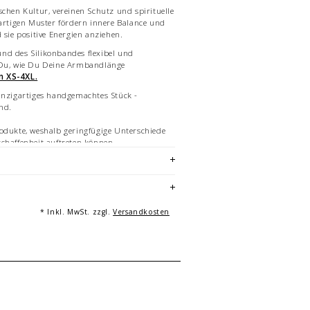
schen Kultur, vereinen Schutz und spirituelle
gartigen Muster fördern innere Balance und
d sie positive Energien anziehen.
nd des Silikonbandes flexibel und
 Du, wie Du Deine Armbandlänge
n XS-4XL.
inzigartiges handgemachtes Stück -
and.
odukte, weshalb geringfügige Unterschiede
schaffenheit auftreten können.
fte Bilder des Armbandes in teils
 Mehrfachabbildungen dienen der
icht Angebotsbestandteil.
* Inkl. MwSt. zzgl.
Versandkosten