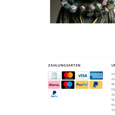
ZAHLUNGSARTEN
U
I
Al
Wi
Da
Za
Ve
Ko
Si