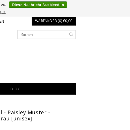
 zu.
Diese Nachricht Ausblenden
g. »
WARENKORB (0) €0,00
EN
BLOG
 - Paisley Muster -
grau [unisex]