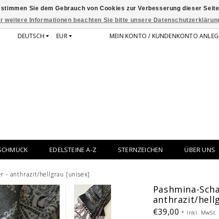
 stimmen Sie dem Gebrauch von Cookies zur Verbesserung dieser Seite
r weitere Informationen beachten Sie bitte unsere Datenschutzerklärun
DEUTSCH
EUR
MEIN KONTO / KUNDENKONTO ANLEG
SCHMUCK
EDELSTEINE A-Z
STERNZEICHEN
ÜBER UNS
r - anthrazit/hellgrau [unisex]
Pashmina-Schal
anthrazit/hell
€39,00
*
Inkl. MwSt.