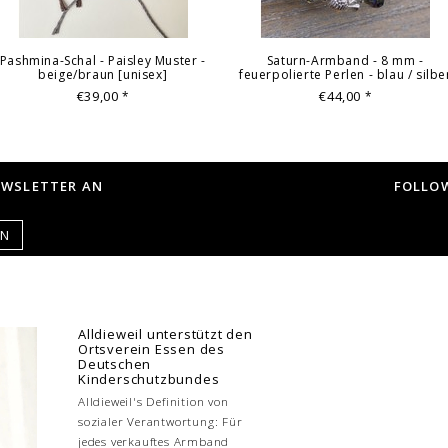
Pashmina-Schal - Paisley Muster -
Saturn-Armband - 8 mm -
beige/braun [unisex]
feuerpolierte Perlen - blau / silbe
€39,00
€44,00
*
*
EWSLETTER AN
FOLLOW
EN
Alldieweil unterstützt den
Ortsverein Essen des
Deutschen
Kinderschutzbundes
Alldieweil's Definition von
sozialer Verantwortung: Für
jedes verkauftes Armband