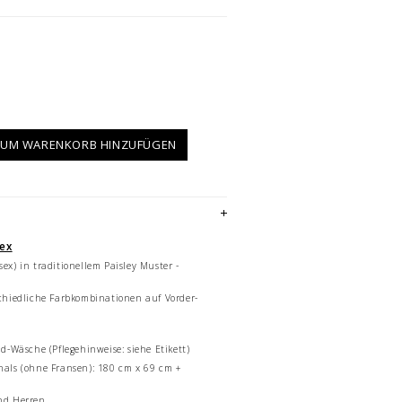
UM WARENKORB HINZUFÜGEN
sex
ex) in traditionellem Paisley Muster -
chiedliche Farbkombinationen auf Vorder-
d-Wäsche (Pflegehinweise: siehe Etikett)
als (ohne Fransen): 180 cm x 69 cm +
nd Herren