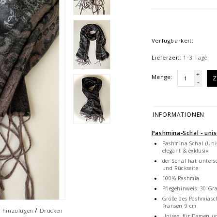
Verfügbarkeit:
Lieferzeit:
1-3 Tage
+
Menge:
Z
-
INFORMATIONEN
Pashmina-Schal - uni
Pashmina Schal (Unis
elegant & exklusiv
der Schal hat unters
und Rückseite
100% Pashmia
Pflegehinweis: 30 Gra
Größe des Pashmiasch
Fransen 9 cm
/
h hinzufügen
Drucken
Unisex, für Damen u