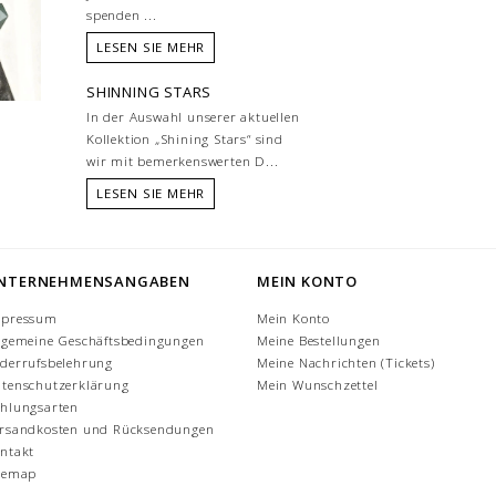
spenden ...
LESEN SIE MEHR
SHINNING STARS
In der Auswahl unserer aktuellen
Kollektion „Shining Stars“ sind
wir mit bemerkenswerten D...
LESEN SIE MEHR
NTERNEHMENSANGABEN
MEIN KONTO
mpressum
Mein Konto
lgemeine Geschäftsbedingungen
Meine Bestellungen
derrufsbelehrung
Meine Nachrichten (Tickets)
tenschutzerklärung
Mein Wunschzettel
hlungsarten
rsandkosten und Rücksendungen
ntakt
temap