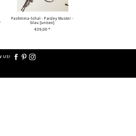
Pashmina-Schal - Paisley Muster -
r
blau [unisex]
€39,00
*
 US!