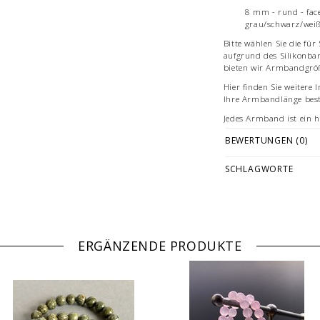
8 mm - rund - face
grau/schwarz/weiß
Bitte wählen Sie die fü
aufgrund des Silikonba
bieten wir Armbandgrö
Hier finden Sie weitere
Ihre Armbandlänge be
Jedes Armband ist ein h
Deutschland.
BEWERTUNGEN (0)
Hinweis
Halbedelsteine sind Sc
SCHLAGWORTE
Eigenschaften sind nich
Halbedelsteine ersetzen
Behandlungen.
Bilddarstellung: beisp
cm Länge. Je nach Größ
ERGÄNZENDE PRODUKTE
Einzelelmente des Arm
© Fotografie: Andreas S