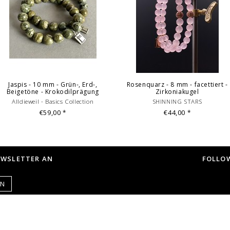
Jaspis - 10 mm - Grün-, Erd-,
Rosenquarz - 8 mm - facettiert -
Beigetöne - Krokodilprägung
Zirkoniakugel
Alldieweil - Basics Collection
SHINNING STARS
€59,00
€44,00
*
*
EWSLETTER AN
FOLLOW
EN