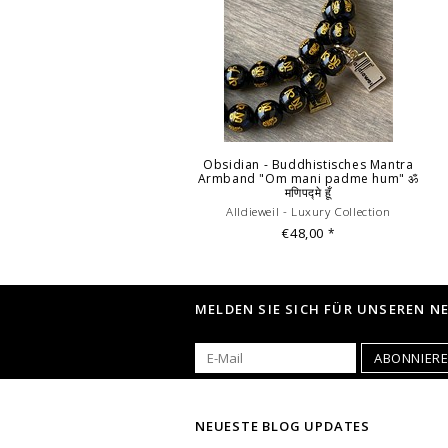
Obsidian - Buddhistisches Mantra
Armband "Om mani padme hum" ॐ
मणिपद्मे हूँ
Alldieweil - Luxury Collection
€48,00
*
MELDEN SIE SICH FÜR UNSEREN N
ABONNIER
NEUESTE BLOG UPDATES