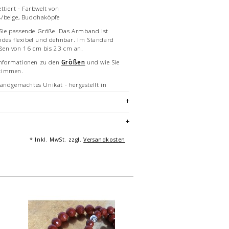
ttiert - Farbwelt von
/beige, Buddhaköpfe
r Sie passende Größe. Das Armband ist
ndes flexibel und dehnbar. Im Standard
ßen von 16 cm bis 23 cm an.
 Informationen zu den
Größen
und wie Sie
stimmen.
andgemachtes Unikat - hergestellt in
hmucksteine. Die hier erwähnten
t wissenschaftlich nachgewiesen.
 keine Arzneien oder ärztliche
* Inkl. MwSt. zzgl.
Versandkosten
ielhafte Aufnahme eines Armbandes von 19
e variieren die Anzahl und Anordnung der
bandes.
axton, Essen