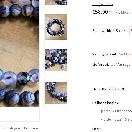
€68,00 UVP
€58,00
*
Inkl. MwSt.
Bitte wählen Sie:
*
Verfügbarkeit:
Nicht a
Lieferzeit:
auf Anfrage
INFORMATIONEN
Halbedelsteine
Jaspis
&
Drachena
- bitte nutzen Sie 
/
h hinzufügen
Drucken
Form