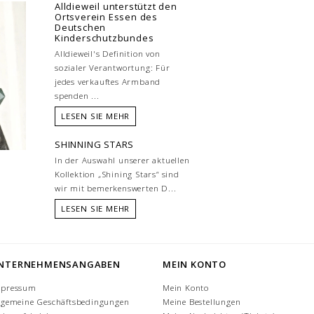
Alldieweil unterstützt den
Ortsverein Essen des
Deutschen
Kinderschutzbundes
Alldieweil's Definition von
sozialer Verantwortung: Für
jedes verkauftes Armband
spenden ...
LESEN SIE MEHR
SHINNING STARS
In der Auswahl unserer aktuellen
Kollektion „Shining Stars“ sind
wir mit bemerkenswerten D...
LESEN SIE MEHR
NTERNEHMENSANGABEN
MEIN KONTO
mpressum
Mein Konto
lgemeine Geschäftsbedingungen
Meine Bestellungen