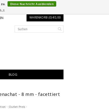
 zu.
Diese Nachricht Ausblenden
g. »
WARENKORB (0) €0,00
EN
BLOG
enachat - 8 mm - facettiert
ction - Outlet-Preis -