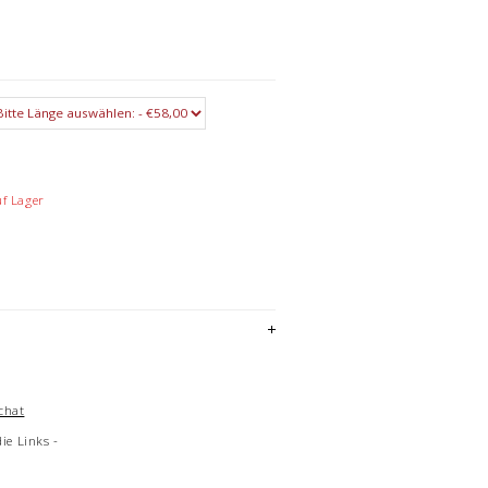
uf Lager
chat
die Links -