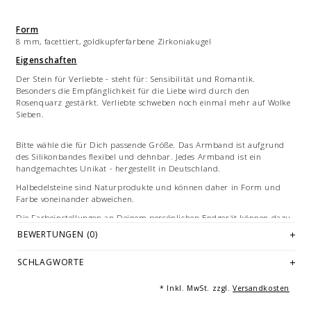
Form
8 mm, facettiert, goldkupferfarbene Zirkoniakugel
Eigenschaften
Der Stein für Verliebte - steht für: Sensibilität und Romantik.
Besonders die Empfänglichkeit für die Liebe wird durch den
Rosenquarz gestärkt. Verliebte schweben noch einmal mehr auf Wolke
Sieben.
Bitte wähle die für Dich passende Größe. Das Armband ist aufgrund
des Silikonbandes flexibel und dehnbar. Jedes Armband ist ein
handgemachtes Unikat - hergestellt in Deutschland.
Halbedelsteine sind Naturprodukte und können daher in Form und
Farbe voneinander abweichen.
Die Farbeinstellungen an Deinem persönlichen Endgerät können dazu
führen, dass es zu Abweichungen zwischen der digitalen Ansicht und
BEWERTUNGEN (0)
dem Produkt kommt.
SCHLAGWORTE
Bilddarstellung: beispielhafte Aufnahme von Armbändern in 19 cm
Länge.
* Inkl. MwSt. zzgl.
Versandkosten
© Fotografie: Alldieweil, Essen