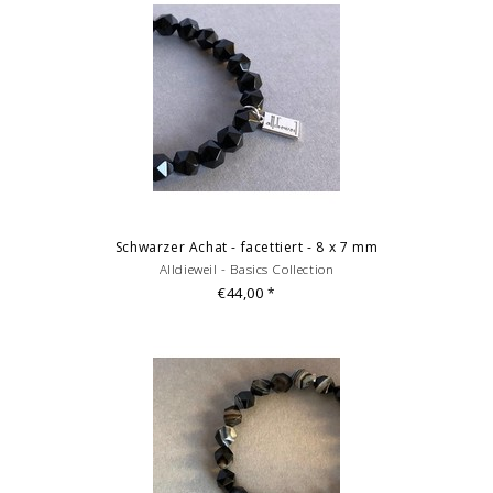
Bilddarstellung: beispielhafte Aufnahme eines Armbandes von 18
Länge. Je nach Größe variieren die Anzahl und Anordnung der
Einzelelmente des Armbandes. Mehrfachabbildungen dienen der
Vermarktung und sind nicht Angebotsbestandteil.
(c) Fotografie: Andreas Saxton, Essen
Schwarzer Achat - facettiert - 8 x 7 mm
Alldieweil - Basics Collection
€44,00
*