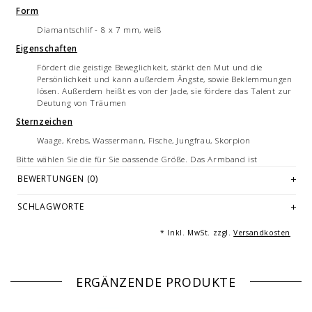
Form
Diamantschlif - 8 x 7 mm, weiß
Eigenschaften
Fördert die geistige Beweglichkeit, stärkt den Mut und die
Persönlichkeit und kann außerdem Ängste, sowie Beklemmungen
lösen. Außerdem heißt es von der Jade, sie fördere das Talent zur
Deutung von Träumen
Sternzeichen
Waage, Krebs, Wassermann, Fische, Jungfrau, Skorpion
Bitte wählen Sie die für Sie passende Größe. Das Armband ist
aufgrund des Silikonbandes flexibel und dehnbar. Im Standard bieten
BEWERTUNGEN (0)
wir Armbandgrößen von 16 cm bis 22 cm an.
Hier finden Sie weitere Informationen zu den verfügbaren
Größen
und
SCHLAGWORTE
wie Sie Ihre Armbandlänge bestimmen.
Jedes Armband ist ein handgemachtes Unikat - hergestellt in
* Inkl. MwSt. zzgl.
Versandkosten
Deutschland.
Hinweis
Halbedelsteine sind Schmucksteine. Die hier erwähnten Eigenschaften
ERGÄNZENDE PRODUKTE
sind nicht wissenschaftlich nachgewiesen. Halbedelsteine ersetzen
keine Arzneien oder ärztliche Behandlungen.