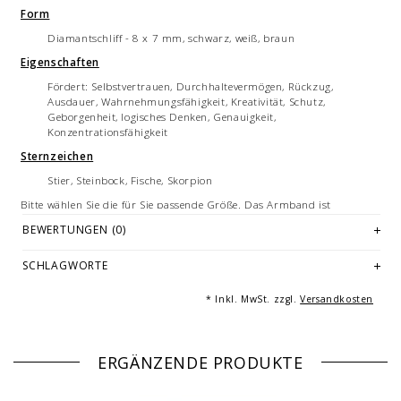
Form
Diamantschliff - 8 x 7 mm, schwarz, weiß, braun
Eigenschaften
Fördert: Selbstvertrauen, Durchhaltevermögen, Rückzug,
Ausdauer, Wahrnehmungsfähigkeit, Kreativität, Schutz,
Geborgenheit, logisches Denken, Genauigkeit,
Konzentrationsfähigkeit
Sternzeichen
Stier, Steinbock, Fische, Skorpion
Bitte wählen Sie die für Sie passende Größe. Das Armband ist
aufgrund des Silikonbandes flexibel und dehnbar. Im Standard bieten
BEWERTUNGEN (0)
wir Armbandgrößen von 16 cm bis 22 cm an.
Hier finden Sie weitere Informationen zu den verfügbaren
Größen
und
SCHLAGWORTE
wie Sie Ihre Armbandlänge bestimmen.
Jedes Armband ist ein handgemachtes Unikat - hergestellt in
* Inkl. MwSt. zzgl.
Versandkosten
Deutschland.
Hinweis
Halbedelsteine sind Schmucksteine. Die hier erwähnten Eigenschaften
ERGÄNZENDE PRODUKTE
sind nicht wissenschaftlich nachgewiesen. Halbedelsteine ersetzen
keine Arzneien oder ärztliche Behandlungen.