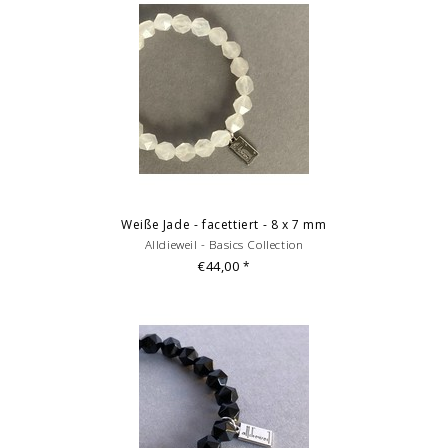
Bilddarstellung: beispielhafte Aufnahme eines Armbandes von 18
Länge. Je nach Größe variieren die Anzahl und Anordnung der
Einzelelmente des Armbandes. Mehrfachabbildungen dienen der
Vermarktung und sind nicht Angebotsbestandteil.
© Fotografie: Andreas Saxton, Essen
Weiße Jade - facettiert - 8 x 7 mm
Alldieweil - Basics Collection
€44,00
*