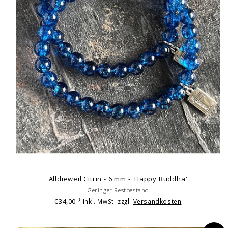
Alldieweil Citrin - 6 mm - 'Happy Buddha'
Geringer Restbestand
€34,00
* Inkl. MwSt. zzgl.
Versandkosten