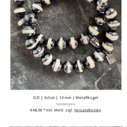
DZI | Achat | 10 mm | Metallkugel
Sonderpreis
€48,00
* Inkl. MwSt. zzgl.
Versandkosten