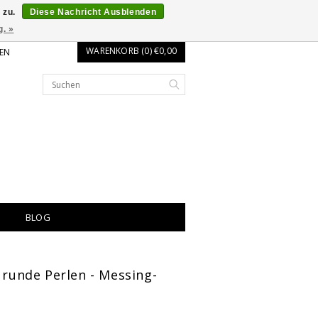
 zu.
Diese Nachricht Ausblenden
g. »
WARENKORB (0) €0,00
EN
BLOG
- runde Perlen - Messing-