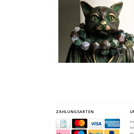
ZAHLUNGSARTEN
U
I
Al
Wi