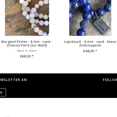
Morganit-Perlen - 8 mm - rund -
Lapislazuli - 6 mm - rund - blaue
Zirkonia Perle [zur Wahl]
Zirkoniaperle
- Back in stock -
€48,00
*
€68,00
*
EWSLETTER AN
FOLLOW
EN