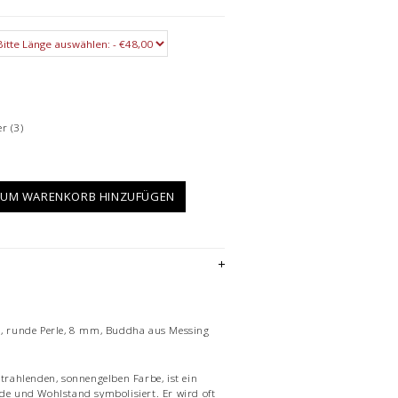
er
(3)
UM WARENKORB HINZUFÜGEN
t], runde Perle, 8 mm, Buddha aus Messing
 strahlenden, sonnengelben Farbe, ist ein
ude und Wohlstand symbolisiert. Er wird oft