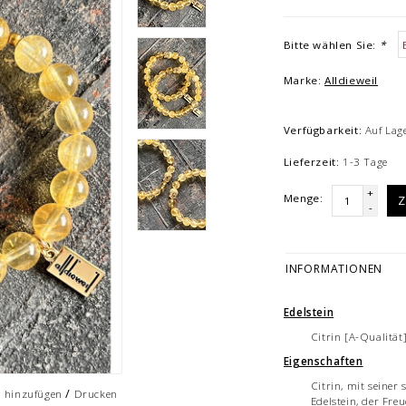
Bitte wählen Sie:
*
Marke:
Alldieweil
Verfügbarkeit:
Auf Lag
Lieferzeit:
1-3 Tage
+
Menge:
Z
-
INFORMATIONEN
Edelstein
Citrin [A-Qualitä
Eigenschaften
Citrin, mit seiner
/
h hinzufügen
Drucken
Edelstein, der Fre