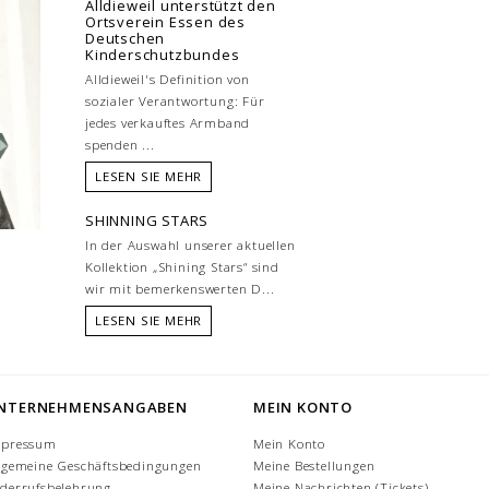
Alldieweil unterstützt den
Ortsverein Essen des
Deutschen
Kinderschutzbundes
Alldieweil's Definition von
sozialer Verantwortung: Für
jedes verkauftes Armband
spenden ...
LESEN SIE MEHR
SHINNING STARS
In der Auswahl unserer aktuellen
Kollektion „Shining Stars“ sind
wir mit bemerkenswerten D...
LESEN SIE MEHR
NTERNEHMENSANGABEN
MEIN KONTO
mpressum
Mein Konto
lgemeine Geschäftsbedingungen
Meine Bestellungen
derrufsbelehrung
Meine Nachrichten (Tickets)