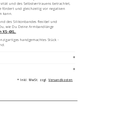
ivität und des Selbstvertrauens betrachtet,
e fördert und gleichzeitig vor negativen
en kann.
nd des Silikonbandes flexibel und
 Du, wie Du Deine Armbandlänge
n XS-4XL.
inzigartiges handgemachtes Stück -
and.
odukte, weshalb geringfügige Unterschiede
schaffenheit auftreten können.
ielhafte Bilder des Armbandes in teils
 Mehrfachabbildungen dienen der
icht Angebotsbestandteil.
* Inkl. MwSt. zzgl.
Versandkosten