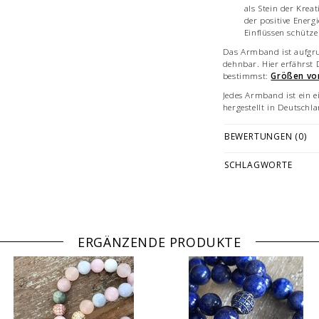
als Stein der Kreat
der positive Energi
Einflüssen schütz
Das Armband ist aufgru
dehnbar. Hier erfährst
bestimmst:
Größen vo
Jedes Armband ist ein e
hergestellt in Deutschl
Edelsteine sind Naturpr
BEWERTUNGEN (0)
in Größe, Farbe und Be
Bilddarstellungen: beisp
SCHLAGWORTE
verschiedenen Größen.
Vermarktung und sind n
ERGÄNZENDE PRODUKTE