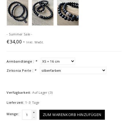
- Summer Sale -
€34,00
*
Inkl. MwSt.
Armbandlänge :
*
Zirkonia Perle :
*
Verfügbarkeit:
Auf Lager
(3)
Lieferzeit:
1-3 Tage
+
Menge:
ZUM WARENKORB HINZUFÜGEN
-