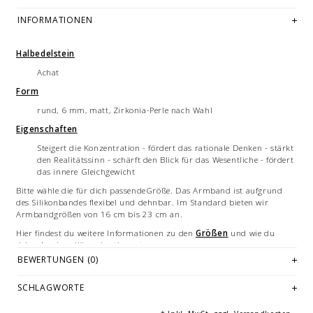
INFORMATIONEN
Halbedelstein
Achat
Form
rund, 6 mm, matt, Zirkonia-Perle nach Wahl
Eigenschaften
Steigert die Konzentration - fördert das rationale Denken - stärkt
den Realitätssinn - schärft den Blick für das Wesentliche - fördert
das innere Gleichgewicht
Bitte wähle die für dich passendeGröße. Das Armband ist aufgrund
des Silikonbandes flexibel und dehnbar. Im Standard bieten wir
Armbandgrößen von 16 cm bis 23 cm an.
Hier findest du weitere Informationen zu den
Größen
und wie du
deine Armbandlänge bestimmst.
BEWERTUNGEN (0)
Jedes Armband ist ein handgemachtes Unikat - hergestellt in
Deutschland.
SCHLAGWORTE
Bilddarstellung:
beispielhafte Aufnahme eines Armbandes von 19 cm
Länge. Je nach Größe variieren die Anzahl und Anordnung der