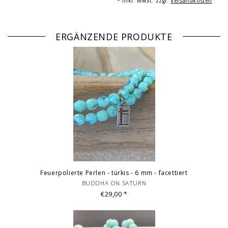
* Inkl. MwSt. zzgl.
Versandkosten
Einzelelemente des Armbandes.
© Fotografie: Andreas Saxton, Essen
ERGÄNZENDE PRODUKTE
Feuerpolierte Perlen - türkis - 6 mm - facettiert
BUDDHA ON SATURN
€29,00
*