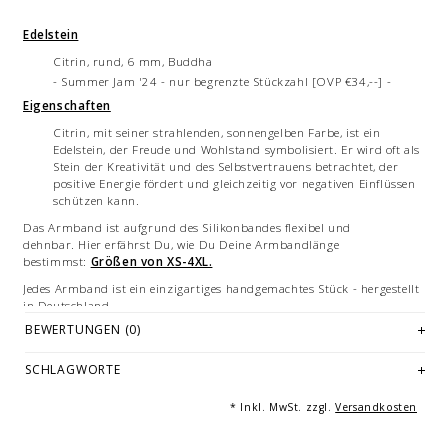
Edelstein
Citrin, rund, 6 mm, Buddha
- Summer Jam '24 - nur begrenzte Stückzahl [OVP €34,--] -
Eigenschaften
Citrin, mit seiner strahlenden, sonnengelben Farbe, ist ein
Edelstein, der Freude und Wohlstand symbolisiert. Er wird oft als
Stein der Kreativität und des Selbstvertrauens betrachtet, der
positive Energie fördert und gleichzeitig vor negativen Einflüssen
schützen kann.
Das Armband ist aufgrund des Silikonbandes flexibel und
dehnbar. Hier erfährst Du, wie Du Deine Armbandlänge
bestimmst:
Größen von XS-4XL.
Jedes Armband ist ein einzigartiges handgemachtes Stück - hergestellt
in Deutschland.
BEWERTUNGEN (0)
Edelsteine sind Naturprodukte, weshalb geringfügige Unterschiede in
Größe, Farbe und Beschaffenheit auftreten können.
SCHLAGWORTE
Bilddarstellungen: beispielhafte Bilder des Armbandes in teils
verschiedenen Größen. Mehrfachabbildungen dienen der Vermarktung
* Inkl. MwSt. zzgl.
Versandkosten
und sind nicht Angebotsbestandteil.