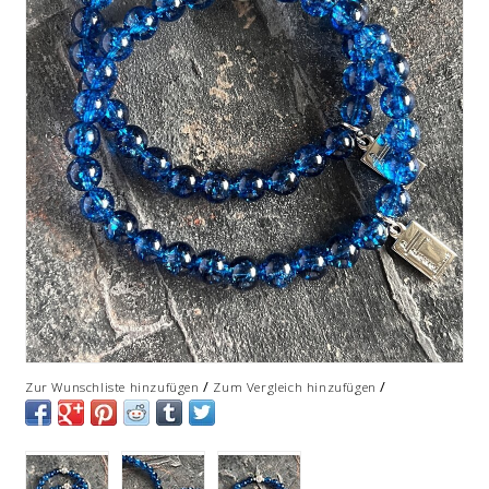
/
/
Zur Wunschliste hinzufügen
Zum Vergleich hinzufügen