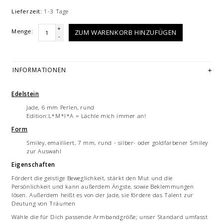
Lieferzeit:
1-3 Tage
+
Menge:
ZUM WARENKORB HINZUFÜGEN
-
INFORMATIONEN
Edelstein
Jade, 6 mm Perlen, rund
Edition:L*M*I*A = Lächle mich immer an!
Form
Smiley, emailliert, 7 mm, rund - silber- oder goldfarbener Smiley
zur Auswahl
Eigenschaften
Fördert die geistige Beweglichkeit, stärkt den Mut und die
Persönlichkeit und kann außerdem Ängste, sowie Beklemmungen
lösen. Außerdem heißt es von der Jade, sie fördere das Talent zur
Deutung von Träumen
Wähle die für Dich passende Armbandgröße; unser Standard umfasst