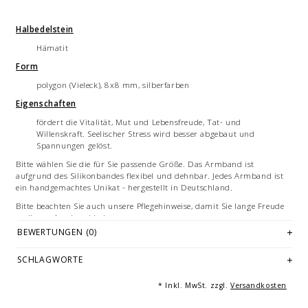
Halbedelstein
Hämatit
Form
polygon (Vieleck), 8x8 mm, silberfarben
Eigenschaften
fördert die Vitalität, Mut und Lebensfreude, Tat- und
Willenskraft. Seelischer Stress wird besser abgebaut und
Spannungen gelöst.
Bitte wählen Sie die für Sie passende Größe. Das Armband ist
aufgrund des Silikonbandes flexibel und dehnbar. Jedes Armband ist
ein handgemachtes Unikat - hergestellt in Deutschland.
Bitte beachten Sie auch unsere Pflegehinweise, damit Sie lange Freude
an Ihrem Armband haben.
BEWERTUNGEN (0)
Hämatit & Metalle verändern sich aufgrund ihrer Struktur im Laufe
der Zeit - das ist kein Qualitätsmangel, sondern ein natürlicher Effekt.
SCHLAGWORTE
Die Farbeinstellungen an Ihrem persönlichen Endgerät können dazu
führen, dass es zu Abweichungen zwischen der digitalen Ansicht und
* Inkl. MwSt. zzgl.
Versandkosten
dem Produkt kommt.