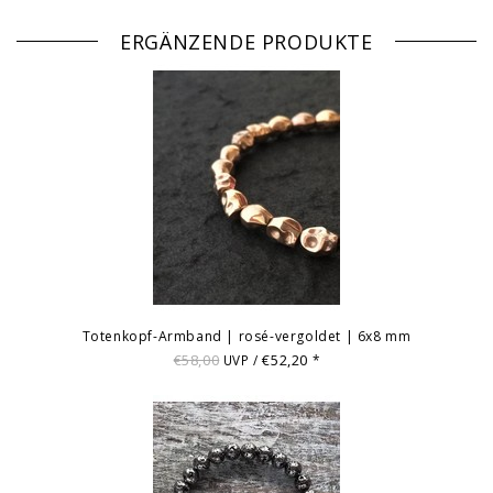
Bilddarstellung: beispielhafte Aufnahme eines Armbandes von 21 cm
Länge.
ERGÄNZENDE PRODUKTE
© Fotografie: Andreas Beckedahl, Essen
Totenkopf-Armband | rosé-vergoldet | 6x8 mm
€58,00
€52,20
UVP /
*