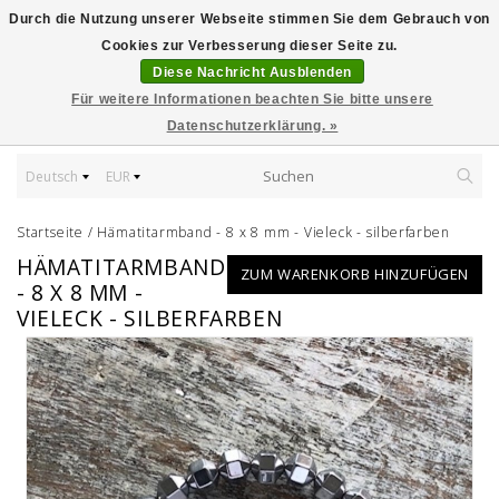
Durch die Nutzung unserer Webseite stimmen Sie dem Gebrauch von
Cookies zur Verbesserung dieser Seite zu.
Diese Nachricht Ausblenden
Für weitere Informationen beachten Sie bitte unsere
Datenschutzerklärung. »
Deutsch
EUR
Startseite
/
Hämatitarmband - 8 x 8 mm - Vieleck - silberfarben
HÄMATITARMBAND
ZUM WARENKORB HINZUFÜGEN
- 8 X 8 MM -
VIELECK - SILBERFARBEN