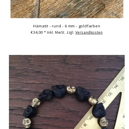
Hämatit - rund - 6 mm - goldfarben
€34,00
* Inkl. MwSt. zzgl.
Versandkosten