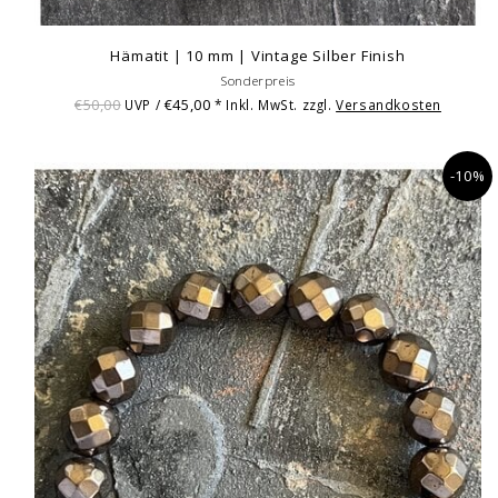
Hämatit | 10 mm | Vintage Silber Finish
Sonderpreis
€50,00
€45,00
UVP /
* Inkl. MwSt. zzgl.
Versandkosten
-10%