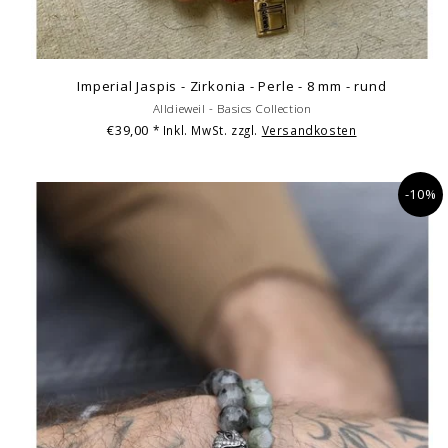
Imperial Jaspis - Zirkonia - Perle - 8 mm - rund
Alldieweil - Basics Collection
€39,00
* Inkl. MwSt. zzgl.
Versandkosten
-10%