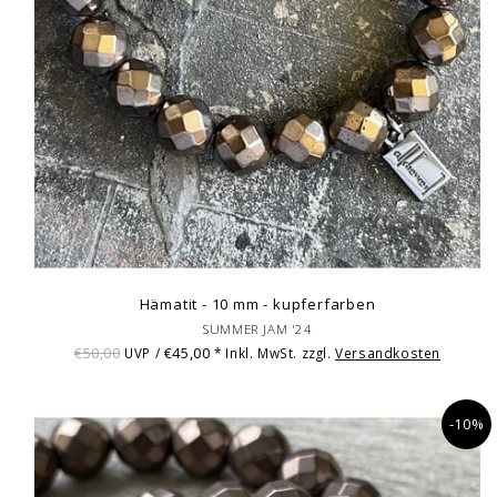
Hämatit - 10 mm - kupferfarben
SUMMER JAM '24
€50,00
€45,00
UVP /
* Inkl. MwSt. zzgl.
Versandkosten
-10%