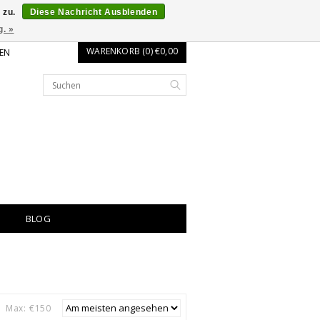
 zu.
Diese Nachricht Ausblenden
g. »
WARENKORB (0) €0,00
EN
BLOG
Max: €
150