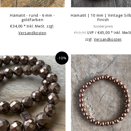
Hämatit - rund - 6 mm -
Hämatit | 10 mm | Vintage Sil
goldfarben
Finish
€34,00
* Inkl. MwSt. zzgl.
Sonderpreis
€50,00
€45,00
UVP /
* Inkl. MwSt
Versandkosten
zzgl.
Versandkosten
-10%