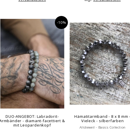
-10%
DUO-ANGEBOT: Labradorit-
Hämatitarmband - 8 x 8 mm 
Armbänder - diamant-facettiert &
Vieleck - silberfarben
mit Leopardenkopf
Alldieweil - Basics Collection