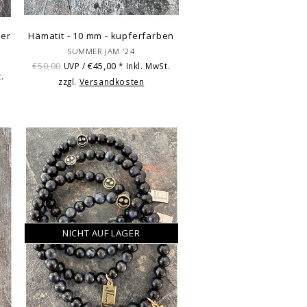
ber
Hämatit - 10 mm - kupferfarben
SUMMER JAM '24
€50,00
€45,00
UVP /
* Inkl. MwSt.
.
zzgl.
Versandkosten
NICHT AUF LAGER