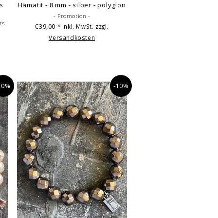
ls
Hämatit - 8 mm - silber - polyglon
- Promotion -
ts
€39,00
* Inkl. MwSt. zzgl.
Versandkosten
10%
-10%