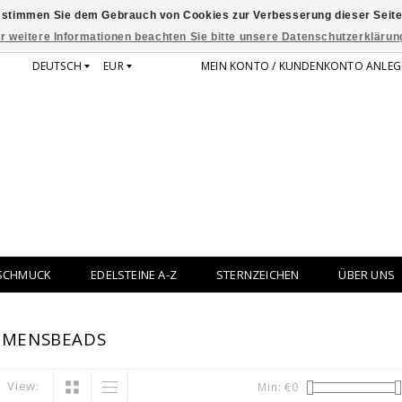
 stimmen Sie dem Gebrauch von Cookies zur Verbesserung dieser Seite
r weitere Informationen beachten Sie bitte unsere Datenschutzerklärun
DEUTSCH
EUR
MEIN KONTO / KUNDENKONTO ANLEG
SCHMUCK
EDELSTEINE A-Z
STERNZEICHEN
ÜBER UNS
 MENSBEADS
View:
Min: €
0