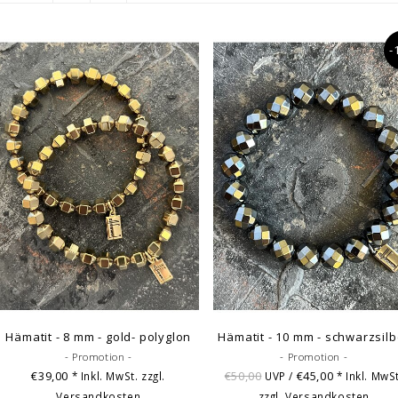
-
Hämatit - 8 mm - gold- polyglon
Hämatit - 10 mm - schwarzsilb
- Promotion -
- Promotion -
€39,00
€50,00
€45,00
* Inkl. MwSt. zzgl.
UVP /
* Inkl. MwSt
Versandkosten
zzgl.
Versandkosten