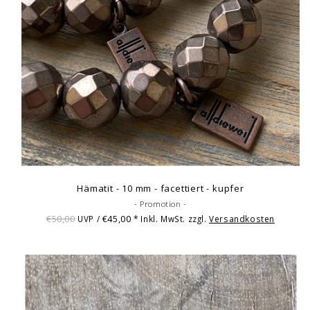
Hämatit - 10 mm - facettiert - kupfer
- Promotion -
€50,00
€45,00
UVP /
* Inkl. MwSt. zzgl.
Versandkosten