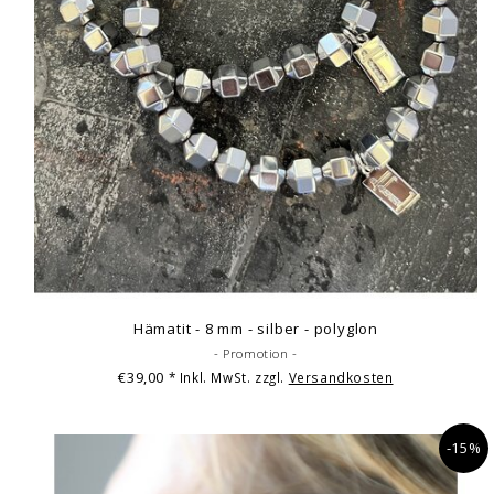
Hämatit - 8 mm - silber - polyglon
- Promotion -
€39,00
* Inkl. MwSt. zzgl.
Versandkosten
-15%