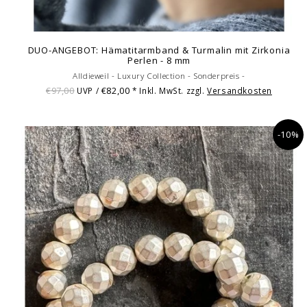
DUO-ANGEBOT: Hämatitarmband & Turmalin mit Zirkonia
Perlen - 8 mm
Alldieweil - Luxury Collection - Sonderpreis -
€97,00
€82,00
UVP /
* Inkl. MwSt. zzgl.
Versandkosten
-10%