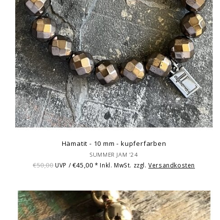
Hämatit - 10 mm - kupferfarben
SUMMER JAM '24
€50,00
€45,00
UVP /
* Inkl. MwSt. zzgl.
Versandkosten