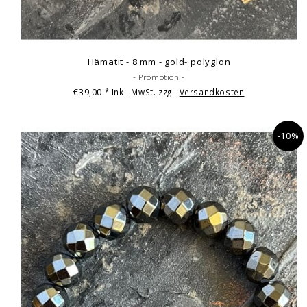
Hämatit - 8 mm - gold- polyglon
- Promotion -
€39,00
* Inkl. MwSt. zzgl.
Versandkosten
-10%