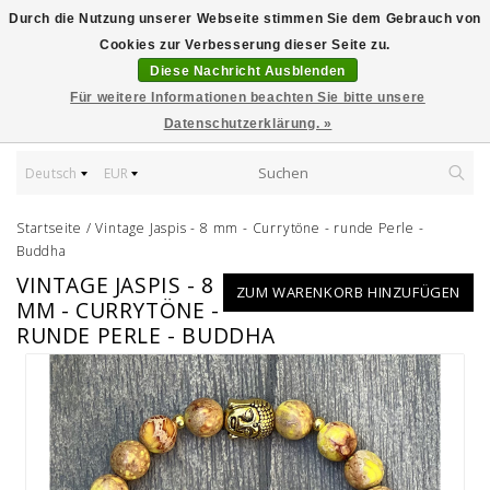
Durch die Nutzung unserer Webseite stimmen Sie dem Gebrauch von
Cookies zur Verbesserung dieser Seite zu.
Diese Nachricht Ausblenden
Für weitere Informationen beachten Sie bitte unsere
Datenschutzerklärung. »
Deutsch
EUR
Startseite
/
Vintage Jaspis - 8 mm - Currytöne - runde Perle -
Buddha
VINTAGE JASPIS - 8
ZUM WARENKORB HINZUFÜGEN
MM - CURRYTÖNE -
RUNDE PERLE - BUDDHA