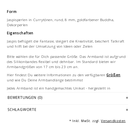
Form
Jaspisperlen in Currytönen, rund, 8 mm, goldfarbener Buddha,
Dekorperlen
Eigenschaften
Jaspis beflügelt die Fantasie, steigert die Kreativität, beschert Tatkraft
und hilft bei der Umsetzung von Ideen oder Zielen
Bitte wählen die für Dich passende Größe. Das Armband ist aufgrund
des Silikonbandes flexibel und dehnbar. Im Standard bieten wir
Armbandgrößen von 17 cm bis 23 cm an.
Hier findest Du weitere Informationen zu den verfügbaren
Größen
und wie Du Deine Armbandlänge bestimmst
Jedes Armband ist ein handgemachtes Unikat - hergestellt in
Deutschland.
BEWERTUNGEN (0)
Bilddarstellung: beispielhafte Aufnahme eines Armbandes von 19-21
cm Länge. Je nach Größe variieren die Anzahl und Anordnung der
SCHLAGWORTE
Einzelelmente des Armbandes. Mehrfachabbildungen dienen der
Vermarktung und sind nicht Angebotsbestandteil.
* Inkl. MwSt. zzgl.
Versandkosten
© Fotografie: Andreas Saxton, Essen