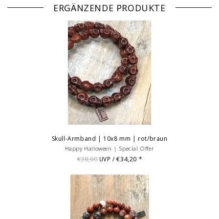
Bilddarstellung: beispielhafte Aufnahme eines Armbandes von 18 cm
ERGÄNZENDE PRODUKTE
Länge. Mehrfach- und Kombinationsbeispiele dienen der Vermarktung
und sind nicht Angebotsbestandteil.
© Fotografie: Andreas Saxton, Essen
Skull-Armband | 10x8 mm | rot/braun
Happy Halloween | Special Offer
€38,00
€34,20
UVP /
*