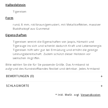
Halbedelstein
Tigereisen
Form
rund, 8 mm, rot/braun/gemustert, mit Metalliceffekten, massiver
Buddhakopf aus Gunmetal
Eigenschaften
Tigereisen vereint die Eigenschaften von Jaspis, Hämatit und
Tigerauge ins sich und schenkt dadurch Kraft und Lebensenergie.
Tigereisen hilft sehr gut bei Ermüdung und erhöht die geistige
Leistungsbereitschaft. Zudem schützt dieser Heilstein vor
seelischen Angriffen.
Bitte wählen Sie die für Sie passende Größe. Das Armband ist
aufgrund des Kunststoffbandes flexibel und dehnbar. Jedes Armband
ist ein handgemachtes Unikat - hergestellt in Deutschland.
BEWERTUNGEN (0)
Halbedelsteine sind Naturprodukte und können daher in Form und
Farbe voneinander abweichen. Je nach Größe des Armbandes variieren
SCHLAGWORTE
die Anzahl und Anordnung der Einzelelemente der Armbänder.
Die Farbeinstellungen an Ihrem persönlichen Endgerät können dazu
* Inkl. MwSt. zzgl.
Versandkosten
führen, dass es zu Abweichungen zwischen der digitalen Ansicht und
dem Produkt kommt.