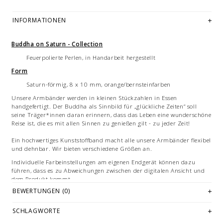
INFORMATIONEN
Buddha on Saturn - Collection
Feuerpolierte Perlen, in Handarbeit hergestellt
Form
Saturn-förmig, 8 x 10 mm, orange/bernsteinfarben
Unsere Armbänder werden in kleinen Stückzahlen in Essen
handgefertigt. Der Buddha als Sinnbild für „glückliche Zeiten“ soll
seine Träger*innen daran erinnern, dass das Leben eine wunderschöne
Reise ist, die es mit allen Sinnen zu genießen gilt - zu jeder Zeit!
Ein hochwertiges Kunststoffband macht alle unsere Armbänder flexibel
und dehnbar. Wir bieten verschiedene Größen an.
Individuelle Farbeinstellungen am eigenen Endgerät können dazu
führen, dass es zu Abweichungen zwischen der digitalen Ansicht und
dem Produkt kommt.
BEWERTUNGEN (0)
Bilddarstellung: beispielhafte Aufnahme eines Armbandes von 18
cm/20cm Länge. Mehrfachabbildungen dienen der Vermarktung und
SCHLAGWORTE
sind nicht Angebotsbestandteil. Gleiches gilt für Beispiele von
Kombinationen oder dekorativen Artikeln.