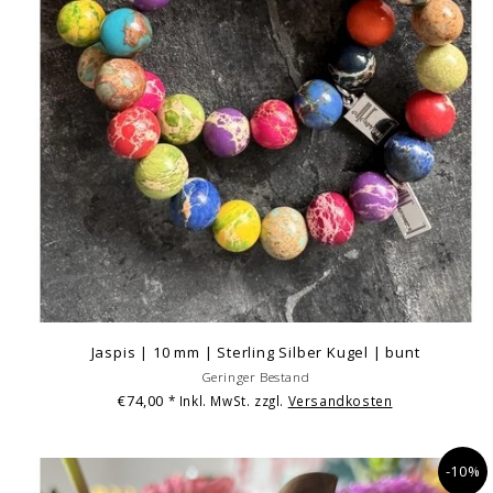
Jaspis | 10 mm | Sterling Silber Kugel | bunt
Geringer Bestand
€74,00
* Inkl. MwSt. zzgl.
Versandkosten
-10%