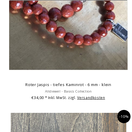
Roter Jaspis - tiefes Kaminrot - 6 mm - klein
Alldieweil - Basics Collection
€34,00
* Inkl. MwSt. zzgl.
Versandkosten
-10%