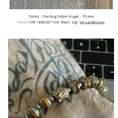
Türkis - Sterling Silber Kugel - 10 mm
€99,00
€89,00
UVP /
* Inkl. MwSt. zzgl.
Versandkosten