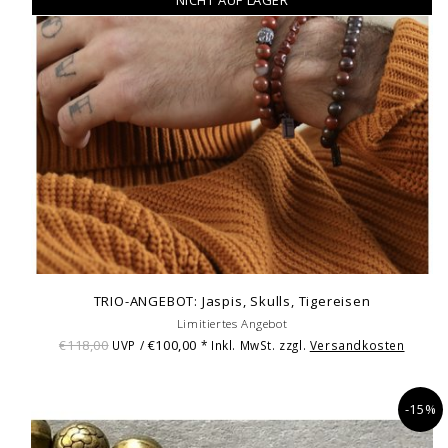
TRIO-ANGEBOT: Jaspis, Skulls, Tigereisen
Limitiertes Angebot
€118,00
€100,00
UVP /
* Inkl. MwSt. zzgl.
Versandkosten
-15%