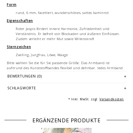
Form
rund, 6 mm, facettiert, wunderschönes, sattes kaminrot
Eigenschaften
Roter Jaspis fördert innere Harmonie, Zufriedenheit und
Verständnis. Er befreit von Blockaden und äußeren Einflüssen.
Zudem verleiht er mehr Mut sowie Willenskraft
Sternzeichen
Zwilling, Jungfrau, Löwe, Waage
Bitte wählen Sie die für Sie passende Größe. Das Armband ist
aufgrund des Kunststoffbandes flexibel und dehnbar. Jedes Armband
ist ein handgemachtes Unikat - hergestellt in Deutschland.
BEWERTUNGEN (0)
Halbedelsteine sind Naturprodukte und können daher in Form und
Farbe voneinander abweichen. Je nach Größe des Armbandes variieren
SCHLAGWORTE
die Anzahl und Anordnung der Einzelelemente der Armbänder.
Die Farbeinstellungen an Ihrem persönlichen Endgerät können dazu
* Inkl. MwSt. zzgl.
Versandkosten
führen, dass es zu Abweichungen zwischen der digitalen Ansicht und
dem Produkt kommt.
Bilddarstellung: beispielhafte Aufnahme eines Armbandes von 21 cm
ERGÄNZENDE PRODUKTE
Länge.