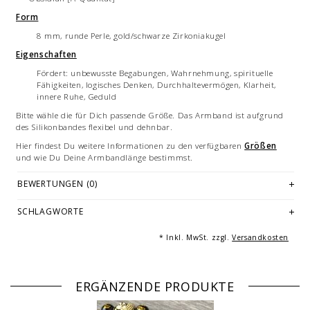
Form
8 mm, runde Perle, gold/schwarze Zirkoniakugel
Eigenschaften
Fördert: unbewusste Begabungen, Wahrnehmung, spirituelle
Fähigkeiten, logisches Denken, Durchhaltevermögen, Klarheit,
innere Ruhe, Geduld
Bitte wähle die für Dich passende Größe. Das Armband ist aufgrund
des Silikonbandes flexibel und dehnbar.
Hier findest Du weitere Informationen zu den verfügbaren
Größen
und wie Du Deine Armbandlänge bestimmst.
Jedes Armband ist ein handgemachtes Unikat - hergestellt in
BEWERTUNGEN (0)
Deutschland.
Bilddarstellung: beispielhafte Aufnahme eines Armbandes von 19 cm
SCHLAGWORTE
Länge. Mehrfachabbildungen dienen der Vermarktung und sind nicht
Angebotsbestandteil.
* Inkl. MwSt. zzgl.
Versandkosten
© Fotografie: Alldieweil, Essen
ERGÄNZENDE PRODUKTE