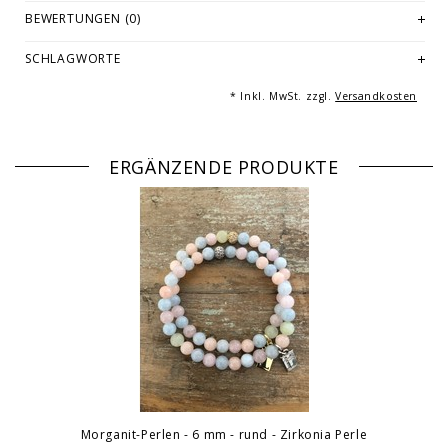
Länge. Mehrfachabbildungen dienen der Vermarktung und sind nicht
BEWERTUNGEN (0)
Angebotsbestandteil. Gleiches gilt für Beispiele von Kombinationen
oder dekorativen Artikeln.
SCHLAGWORTE
© Fotografie: Andreas Saxton, Essen
* Inkl. MwSt. zzgl.
Versandkosten
ERGÄNZENDE PRODUKTE
Morganit-Perlen - 6 mm - rund - Zirkonia Perle