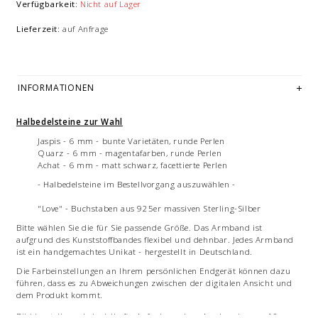
Verfügbarkeit:
Nicht auf Lager
Lieferzeit:
auf Anfrage
INFORMATIONEN
Halbedelsteine zur Wahl
Jaspis - 6 mm - bunte Varietäten, runde Perlen
Quarz - 6 mm - magentafarben, runde Perlen
Achat - 6 mm - matt schwarz, facettierte Perlen
- Halbedelsteine im Bestellvorgang auszuwählen -
"Love" - Buchstaben aus 925er massiven Sterling-Silber
Bitte wählen Sie die für Sie passende Größe. Das Armband ist
aufgrund des Kunststoffbandes flexibel und dehnbar. Jedes Armband
ist ein handgemachtes Unikat - hergestellt in Deutschland.
Die Farbeinstellungen an Ihrem persönlichen Endgerät können dazu
führen, dass es zu Abweichungen zwischen der digitalen Ansicht und
dem Produkt kommt.
Bilddarstellung: beispielhafte Aufnahme eines Armbandes von 18 cm