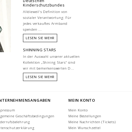
Deutschen
Kinderschutzbundes
Alldieweil's Definition von
sozialer Verantwortung: Für
jedes verkauftes Armband
spenden ...
LESEN SIE MEHR
SHINNING STARS
In der Auswahl unserer aktuellen
Kollektion „Shining Stars“ sind
wir mit bemerkenswerten D...
LESEN SIE MEHR
NTERNEHMENSANGABEN
MEIN KONTO
mpressum
Mein Konto
lgemeine Geschäftsbedingungen
Meine Bestellungen
derrufsbelehrung
Meine Nachrichten (Tickets)
tenschutzerklärung
Mein Wunschzettel