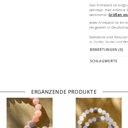
Das Armband ist aufgru
dehnbar. Hier erfährst
bestimmst:
Größen vo
Jedes Armband ist ein e
hergestellt in Deutschl
Edelsteine sind Naturpr
in Größe, Farbe und Bes
natürlichen Variationen
BEWERTUNGEN (0)
Abbildungen: beispielha
SCHLAGWORTE
verschiedenen Größen.
Vermarktung und sind n
ERGÄNZENDE PRODUKTE