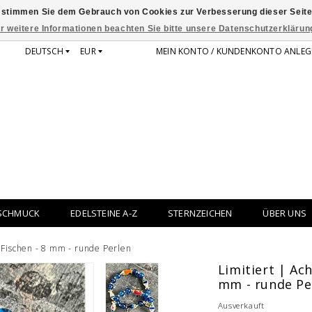
 stimmen Sie dem Gebrauch von Cookies zur Verbesserung dieser Seite
r weitere Informationen beachten Sie bitte unsere Datenschutzerklärun
DEUTSCH
EUR
MEIN KONTO / KUNDENKONTO ANLEG
SCHMUCK
EDELSTEINE A-Z
STERNZEICHEN
ÜBER UNS
 Fischen - 8 mm - runde Perlen
Limitiert | Ac
mm - runde Pe
Ausverkauft