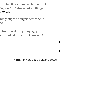
nd des Silikonbandes flexibel und
 Du, wie Du Deine Armbandlänge
n XS-4XL.
inzigartiges handgemachtes Stück -
and.
odukte, weshalb geringfügige Unterschiede
chaffenheit auftreten können. Diese
 stellen keinen Qualitätsmangel dar.
fte Bilder des Armbandes in teils
 Mehrfachabbildungen dienen der
icht Angebotsbestandteil.
* Inkl. MwSt. zzgl.
Versandkosten