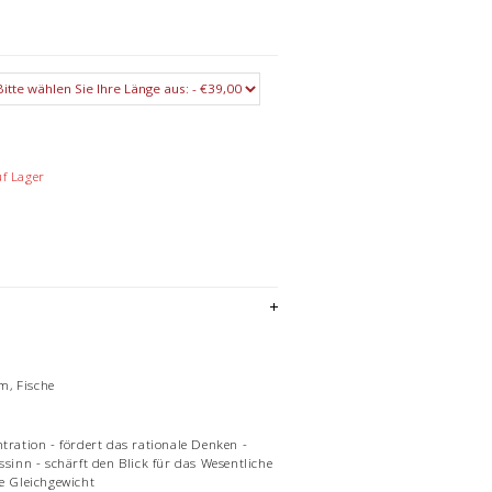
uf Lager
m, Fische
ntration - fördert das rationale Denken -
ssinn - schärft den Blick für das Wesentliche
re Gleichgewicht