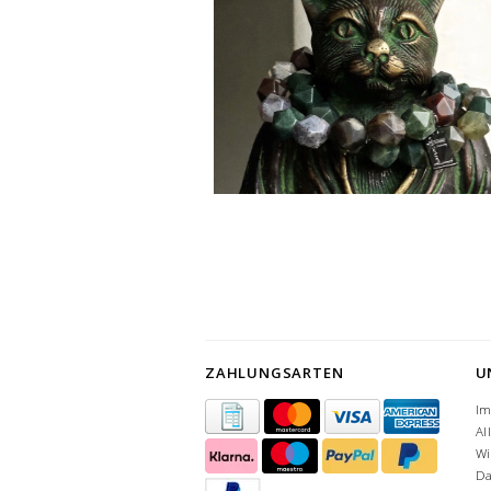
ZAHLUNGSARTEN
U
I
Al
Wi
Da