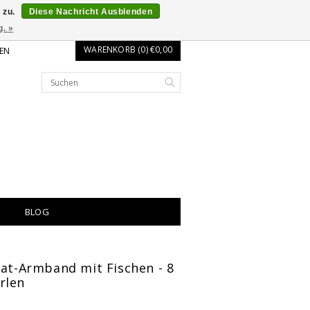
 zu.
Diese Nachricht Ausblenden
g. »
WARENKORB (0) €0,00
EN
BLOG
hat-Armband mit Fischen - 8
rlen