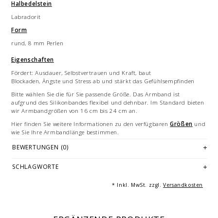
Halbedelstein
Labradorit
Form
rund, 8 mm Perlen
Eigenschaften
Fördert: Ausdauer, Selbstvertrauen und Kraft, baut
Blockaden, Ängste und Stress ab und stärkt das Gefühlsempfinden
Bitte wählen Sie die für Sie passende Größe. Das Armband ist
aufgrund des Silikonbandes flexibel und dehnbar. Im Standard bieten
wir Armbandgrößen von 16 cm bis 24 cm an.
Hier finden Sie weitere Informationen zu den verfügbaren
Größen
und
wie Sie Ihre Armbandlänge bestimmen.
Jedes Armband ist ein handgemachtes Unikat - hergestellt in
BEWERTUNGEN (0)
Deutschland.
SCHLAGWORTE
Bilddarstellung: beispielhafte Aufnahme eines Armbandes von 21
Länge. Je nach Größe variieren die Anzahl und Anordnung der
Einzelelmente des Armbandes. Mehrfachabbildungen dienen der
* Inkl. MwSt. zzgl.
Versandkosten
Vermarktung und sind nicht Angebotsbestandteil.
(c) Fotografie: Andreas Beckedahl, Essen