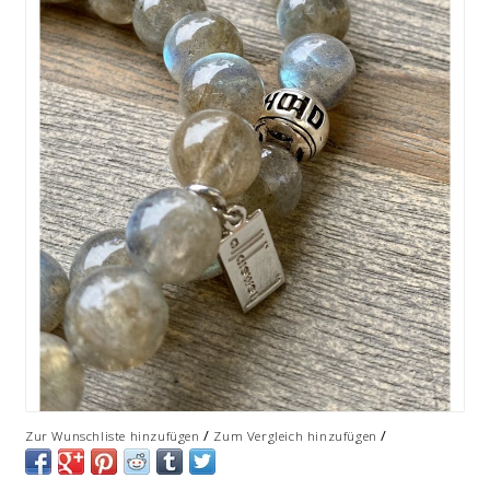
/
/
Zur Wunschliste hinzufügen
Zum Vergleich hinzufügen