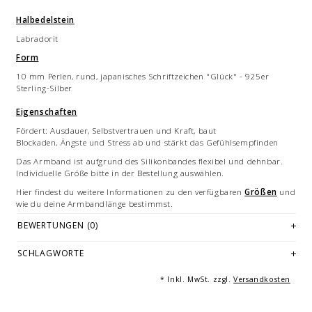
Halbedelstein
Labradorit
Form
10 mm Perlen, rund, japanisches Schriftzeichen "Glück" - 925er
Sterling-Silber
Eigenschaften
Fördert: Ausdauer, Selbstvertrauen und Kraft, baut
Blockaden, Ängste und Stress ab und stärkt das Gefühlsempfinden
Das Armband ist aufgrund des Silikonbandes flexibel und dehnbar.
Individuelle Größe bitte in der Bestellung auswählen.
Hier findest du weitere Informationen zu den verfügbaren
Größen
und
wie du deine Armbandlänge bestimmst.
Jedes Armband ist ein handgemachtes Unikat - hergestellt in
BEWERTUNGEN (0)
Deutschland.
SCHLAGWORTE
Bilddarstellung: beispielhafte Aufnahme eines Armbandes von 21 cm
Länge. Je nach Größe variieren die Anzahl und Anordnung der
Einzelelmente des Armbandes. Mehrfachabbildungen dienen der
* Inkl. MwSt. zzgl.
Versandkosten
Vermarktung und sind nicht Angebotsbestandteil. Gleiches gilt für
Kombinationsbeispiele.