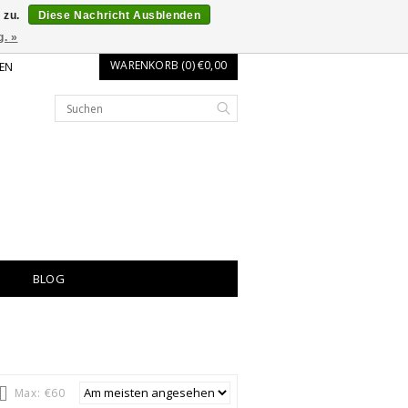
 zu.
Diese Nachricht Ausblenden
g. »
WARENKORB (0) €0,00
EN
BLOG
Max: €
60