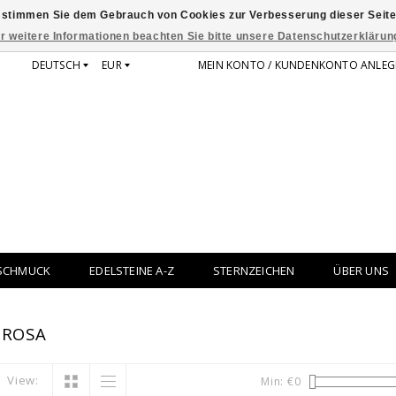
 stimmen Sie dem Gebrauch von Cookies zur Verbesserung dieser Seite
r weitere Informationen beachten Sie bitte unsere Datenschutzerklärun
DEUTSCH
EUR
MEIN KONTO / KUNDENKONTO ANLEG
SCHMUCK
EDELSTEINE A-Z
STERNZEICHEN
ÜBER UNS
 ROSA
View:
Min: €
0