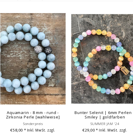
Aquamarin - 8 mm - rund -
Bunter Selenit | 6mm Perlen
Zirkonia Perle [wahlweise]
Smiley | goldfarben
Sonderpreis
SUMMER JAM '24
€58,00
€29,00
* Inkl. MwSt. zzgl.
* Inkl. MwSt. zzgl.