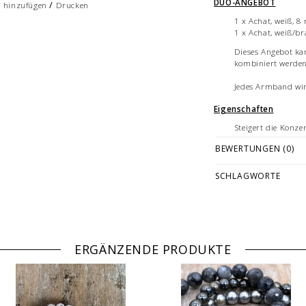
DUO-ANGEBOT
/
h hinzufügen
Drucken
1 x Achat, weiß, 
1 x Achat, weiß/b
Dieses Angebot ka
kombiniert werde
Jedes Armband wird
Eigenschaften
Steigert die Konze
stärkt den Realität
BEWERTUNGEN (0)
- fördert das inne
Bitte wählen Sie die fü
SCHLAGWORTE
aufgrund des Silikonba
Bitte beachten Sie auch 
Freude an Ihrem Armb
Die Farbeinstellungen 
führen, dass es zu Abwe
ERGÄNZENDE PRODUKTE
und dem Produkt komm
Bilddarstellung: beisp
18/21 cm Länge. Je nac
Anordnung der Einzele