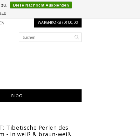
 zu.
Diese Nachricht Ausblenden
g. »
WARENKORB (0) €0,00
EN
BLOG
 Tibetische Perlen des
m - in weiß & braun-weiß