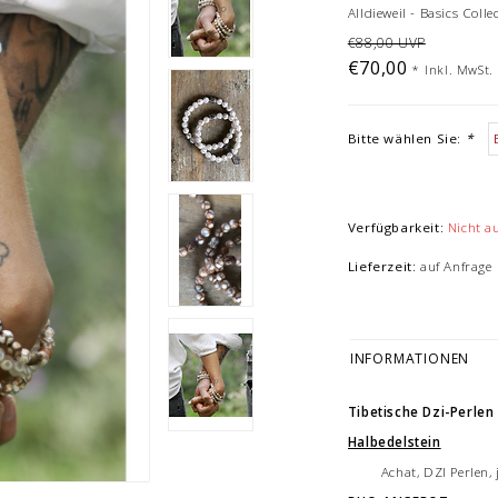
Alldieweil - Basics Colle
€88,00 UVP
€70,00
*
Inkl. MwSt.
Bitte wählen Sie:
*
Verfügbarkeit:
Nicht a
Lieferzeit:
auf Anfrage
INFORMATIONEN
Tibetische Dzi-Perlen
Halbedelstein
Achat, DZI Perlen,