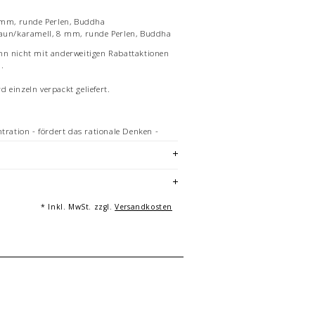
8 mm, runde Perlen, Buddha
raun/karamell, 8 mm, runde Perlen, Buddha
nn nicht mit anderweitigen Rabattaktionen
n.
 einzeln verpackt geliefert.
ntration - fördert das rationale Denken -
ssinn - schärft den Blick für das Wesentliche
re Gleichgewicht
r Sie passende Größe. Das Armband ist
ndes flexibel und dehnbar.
unsere Pflegehinweise, damit Sie lange
* Inkl. MwSt. zzgl.
Versandkosten
and haben.
an Ihrem persönlichen Endgerät können dazu
ichungen zwischen der digitalen Ansicht
t.
ielhafte Aufnahme eines Armbandes von
h Größe variieren die Anzahl und
lmente des