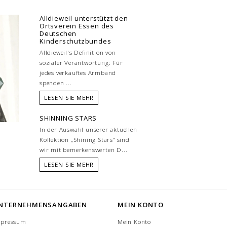
Alldieweil unterstützt den
Ortsverein Essen des
Deutschen
Kinderschutzbundes
Alldieweil's Definition von
sozialer Verantwortung: Für
jedes verkauftes Armband
spenden ...
LESEN SIE MEHR
SHINNING STARS
In der Auswahl unserer aktuellen
Kollektion „Shining Stars“ sind
wir mit bemerkenswerten D...
LESEN SIE MEHR
NTERNEHMENSANGABEN
MEIN KONTO
mpressum
Mein Konto