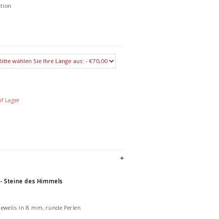
ction
uf Lager
 - Steine des Himmels
 jeweils in 8 mm, runde Perlen