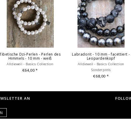
Armbandes. Mehrfachab
Kombinationen dienen 
Angebotsbestandteil.
(c) Fotografie: Ilka Drn
Tibetische Dzi-Perlen - Perlen des
Labradorit - 10 mm - facettiert -
Himmels - 10 mm - weiß
Leopardenkopf
Alldieweil - Basics Collection
Alldieweil - Basics Collection
€64,00
Sonderpreis
*
€68,00
*
EWSLETTER AN
FOLLOW
EN