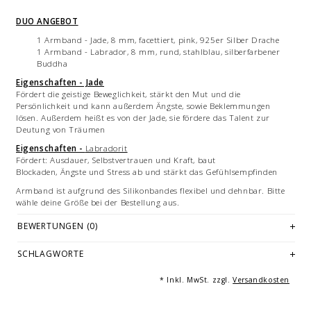
DUO ANGEBOT
1 Armband - Jade, 8 mm, facettiert, pink, 925er Silber Drache
1 Armband - Labrador, 8 mm, rund, stahlblau, silberfarbener
Buddha
Eigenschaften - Jade
Fördert die geistige Beweglichkeit, stärkt den Mut und die
Persönlichkeit und kann außerdem Ängste, sowie Beklemmungen
lösen. Außerdem heißt es von der Jade, sie fördere das Talent zur
Deutung von Träumen
Eigenschaften -
Labradorit
Fördert: Ausdauer, Selbstvertrauen und Kraft, baut
Blockaden, Ängste und Stress ab und stärkt das Gefühlsempfinden
Armband ist aufgrund des Silikonbandes flexibel und dehnbar. Bitte
wähle deine Größe bei der Bestellung aus.
Jedes Armband ist ein handgemachtes Unikat - hergestellt in
BEWERTUNGEN (0)
Deutschland.
SCHLAGWORTE
Bilddarstellung: beispielhafte Aufnahmen von Armbändern von 20 cm
Länge. Mehrfachabbildungen sowie die Abbildung weiterer Produkte
dienen der Vermarktung und sind nicht Angebotsbestandteil.
* Inkl. MwSt. zzgl.
Versandkosten
© Fotografie: Andreas Saxton, Essen