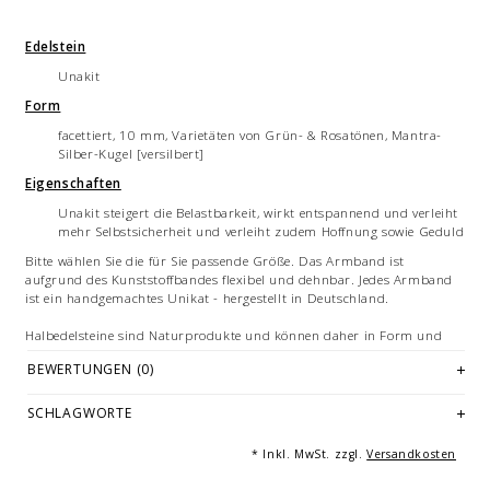
Edelstein
Unakit
Form
facettiert, 10 mm, Varietäten von Grün- & Rosatönen, Mantra-
Silber-Kugel [versilbert]
Eigenschaften
Unakit steigert die Belastbarkeit, wirkt entspannend und verleiht
mehr Selbstsicherheit und verleiht zudem Hoffnung sowie Geduld
Bitte wählen Sie die für Sie passende Größe. Das Armband ist
aufgrund des Kunststoffbandes flexibel und dehnbar. Jedes Armband
ist ein handgemachtes Unikat - hergestellt in Deutschland.
Halbedelsteine sind Naturprodukte und können daher in Form und
Farbe voneinander abweichen. Je nach Größe des Armbandes variieren
BEWERTUNGEN (0)
die Anzahl und Anordnung der Einzelelemente der Armbänder. Alle
Längenangaben sind Cirka-Angaben.
SCHLAGWORTE
Bilddarstellung: Mehrfachabbildungen sowie andere Artikel dienen
ausschließlich der Vermarktung und sind nicht Bestandteil des
* Inkl. MwSt. zzgl.
Versandkosten
Angebotes.