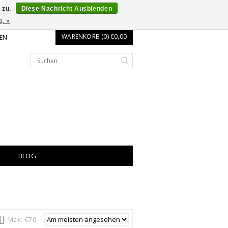
 zu.
Diese Nachricht Ausblenden
g. »
WARENKORB (0) €0,00
EN
BLOG
Max: €
70