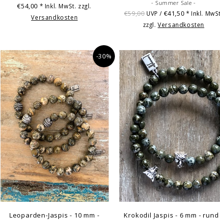
- Summer Sale -
€54,00
* Inkl. MwSt. zzgl.
€59,00
€41,50
UVP /
* Inkl. MwSt
Versandkosten
zzgl.
Versandkosten
-30%
Leoparden-Jaspis - 10 mm -
Krokodil Jaspis - 6 mm - rund 