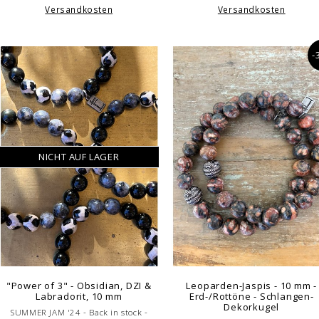
Versandkosten
Versandkosten
-
NICHT AUF LAGER
"Power of 3" - Obsidian, DZI &
Leoparden-Jaspis - 10 mm -
Labradorit, 10 mm
Erd-/Rottöne - Schlangen-
Dekorkugel
SUMMER JAM '24 - Back in stock -