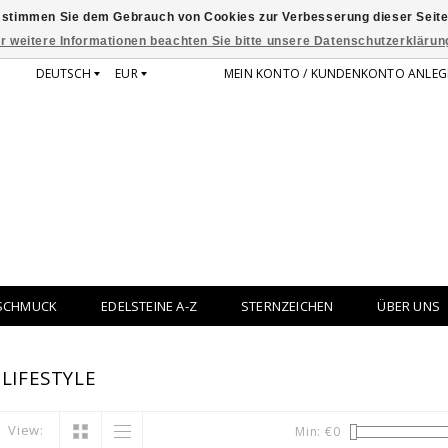
 stimmen Sie dem Gebrauch von Cookies zur Verbesserung dieser Seite
r weitere Informationen beachten Sie bitte unsere Datenschutzerklärun
DEUTSCH
EUR
MEIN KONTO / KUNDENKONTO ANLEG
SCHMUCK
EDELSTEINE A-Z
STERNZEICHEN
ÜBER UNS
LIFESTYLE
View:
Min: €
0