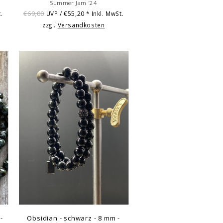
Summer Jam ‘24
€69,00
€55,20
.
UVP /
* Inkl. MwSt.
zzgl.
Versandkosten
-
Obsidian - schwarz - 8 mm -