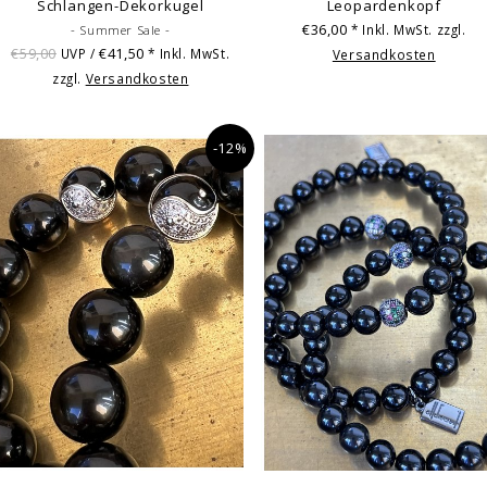
Schlangen-Dekorkugel
Leopardenkopf
€36,00
* Inkl. MwSt. zzgl.
- Summer Sale -
€59,00
€41,50
UVP /
* Inkl. MwSt.
Versandkosten
zzgl.
Versandkosten
-12%