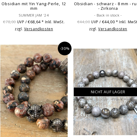
Obsidian mit Yin Yang-Perle, 12
Obsidian - schwarz - 8 mm - r
mm
- Zirkonia
SUMMER JAM '24
- Back in stock -
€78,00
€68,64
€44,00
€44,00
UVP /
* Inkl. MwSt.
UVP /
* Inkl. MwSt
zzgl.
Versandkosten
zzgl.
Versandkosten
-30%
NICHT AUF LAGER