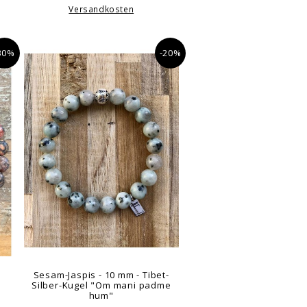
Versandkosten
30%
-20%
Sesam-Jaspis - 10 mm - Tibet-
Silber-Kugel "Om mani padme
hum"