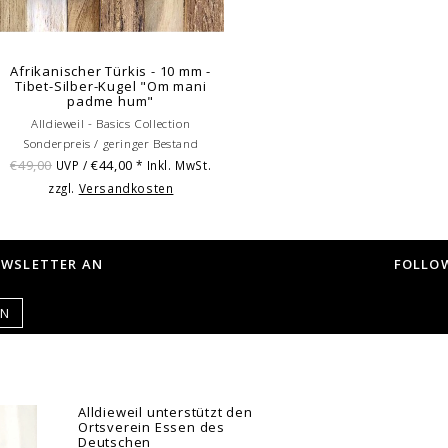
Afrikanischer Türkis - 10 mm -
Tibet-Silber-Kugel "Om mani
padme hum"
Alldieweil - Basics Collection
Sonderpreis / geringer Bestand
€49,00
€44,00
UVP /
* Inkl. MwSt.
zzgl.
Versandkosten
EWSLETTER AN
FOLLOW
EN
Alldieweil unterstützt den
Ortsverein Essen des
Deutschen