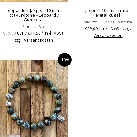
Leoparden-Jaspis - 10 mm -
Jaspis - 10 mm - rund -
Rot-/Erdtöne - Leopard /
Metallkugel
Gunmetal
Alldieweil - Basics Collection
- Summer Sale -
€59,00
* Inkl. MwSt. zzgl.
€59,00
€41,50
UVP /
* Inkl. MwSt.
Versandkosten
zzgl.
Versandkosten
-10%